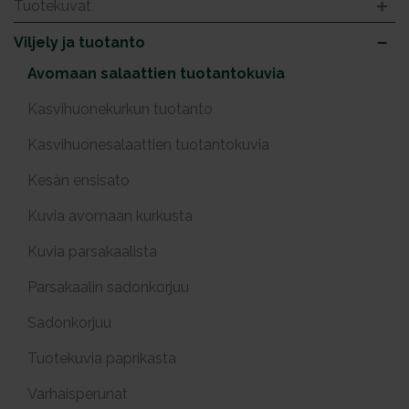
Tuotekuvat
Viljely ja tuotanto
Avomaan salaattien tuotantokuvia
Kasvihuonekurkun tuotanto
Kasvihuonesalaattien tuotantokuvia
Kesän ensisato
Kuvia avomaan kurkusta
Kuvia parsakaalista
Parsakaalin sadonkorjuu
Sadonkorjuu
Tuotekuvia paprikasta
Varhaisperunat