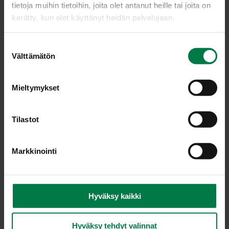
tietoja muihin tietoihin, joita olet antanut heille tai joita on
kerätty, kun olet käyttänyt heidän palvelujaan.
S
Välttämätön
u
o
s
Mieltymykset
t
u
m
Tilastot
u
k
Markkinointi
s
e
Avomaansalaattien korjuu tehdään käsityönä aikaisin
n
aamulla tai myöhään illalla, jolloin salaatit pysyvät
v
Hyväksy kaikki
mahdollisimman raikkaina.
a
l
Hyväksy tehdyt valinnat