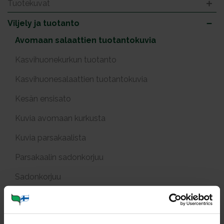
Tuotekuvat
Viljely ja tuotanto
Avomaan salaattien tuotantokuvia
Kasvihuonekurkun tuotanto
Kasvihuonesalaattien tuotantokuvia
Kesän ensisato
Kuvia avomaan kurkusta
Kuvia parsakaalista
Parsakaalin sadonkorjuu
Sadonkorjuu
Tuotekuvia paprikasta
Varhaisperunat