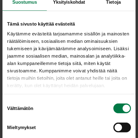
Suostumus
Yksityiskohdat
Tietoja
8409
Tämä sivusto käyttää evästeitä
Käytämme evästeitä tarjoamamme sisällön ja mainosten
räätälöimiseen, sosiaalisen median ominaisuuksien
tukemiseen ja kävijämäärämme analysoimiseen. Lisäksi
jaamme sosiaalisen median, mainosalan ja analytiikka-
alan kumppaneillemme tietoja siitä, miten käytät
sivustoamme. Kumppanimme voivat yhdistää näitä
tietoja muihin tietoihin, joita olet antanut heille tai joita on
kerätty, kun olet käyttänyt heidän palvelujaan.
S
Välttämätön
u
o
Avomaansalaattien korjuuta Anders Åströmin tilalla
s
Mieltymykset
Sipoossa elokuisena iltana.
t