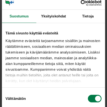
Sipulit
Vihanneshedelmät
Suostumus
Yksityiskohdat
Tietoja
Yrtit
Tämä sivusto käyttää evästeitä
Viljely ja tuotanto
Käytämme evästeitä tarjoamamme sisällön ja mainosten
räätälöimiseen, sosiaalisen median ominaisuuksien
Kaa­lia­se­tel­ma3 iso
tukemiseen ja kävijämäärämme analysoimiseen. Lisäksi
jaamme sosiaalisen median, mainosalan ja analytiikka-
alan kumppaneillemme tietoja siitä, miten käytät
sivustoamme. Kumppanimme voivat yhdistää näitä
tietoja muihin tietoihin, joita olet antanut heille tai joita on
kerätty, kun olet käyttänyt heidän palvelujaan.
S
Välttämätön
u
o