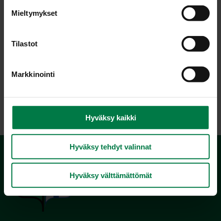
s
Mieltymykset
t
u
m
Tilastot
u
k
Markkinointi
s
e
LATAA
n
v
Hyväksy kaikki
a
l
Hyväksy tehdyt valinnat
i
n
t
Hyväksy välttämättömät
a