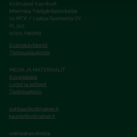
Kotimaiset Kasvikset
Inhemska Trädgårdsprodukter
co MTK / Laatua Suomesta OY
PL 510
00101 Helsinki
Evästekäytännöt
Tietosuojaseloste
MEDIA JA MATERIAALIT
Kuvagalleria
Logot ja esitteet
Tiedotearkisto
puhtaastikotimainen.fi
kauniistikotimainen.fi
voimaakasviksista