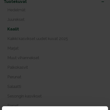
Tuotekuvat
Hedelmät
Juurekset
Kaalit
Kaikki kasvikset uudet kuvat 2025
Marjat
Muut vihannekset
Palkokasvit
Perunat
Salaatti
Sesongin kasvikset
Sienet