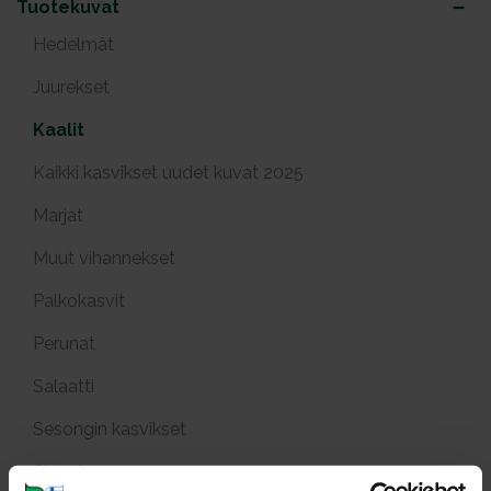
Tuotekuvat
Hedelmät
Juurekset
Kaalit
Kaikki kasvikset uudet kuvat 2025
Marjat
Muut vihannekset
Palkokasvit
Perunat
Salaatti
Sesongin kasvikset
Sienet