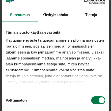
Sipulit
Vihanneshedelmät
Suostumus
Yksityiskohdat
Tietoja
Yrtit
Tämä sivusto käyttää evästeitä
Viljely ja tuotanto
Käytämme evästeitä tarjoamamme sisällön ja mainosten
räätälöimiseen, sosiaalisen median ominaisuuksien
Kaa­lia­se­tel­ma1 iso
tukemiseen ja kävijämäärämme analysoimiseen. Lisäksi
jaamme sosiaalisen median, mainosalan ja analytiikka-
alan kumppaneillemme tietoja siitä, miten käytät
sivustoamme. Kumppanimme voivat yhdistää näitä
tietoja muihin tietoihin, joita olet antanut heille tai joita on
kerätty, kun olet käyttänyt heidän palvelujaan.
S
Välttämätön
u
o