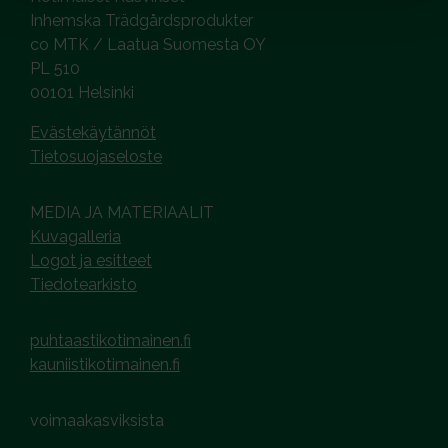
Inhemska Trädgårdsprodukter
co MTK / Laatua Suomesta OY
PL 510
00101 Helsinki
Evästekäytännöt
Tietosuojaseloste
MEDIA JA MATERIAALIT
Kuvagalleria
Logot ja esitteet
Tiedotearkisto
puhtaastikotimainen.fi
kauniistikotimainen.fi
voimaakasviksista