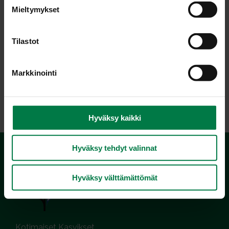
s
Mieltymykset
t
u
m
Tilastot
u
k
Markkinointi
s
e
LATAA
n
v
Hyväksy kaikki
a
l
Hyväksy tehdyt valinnat
i
n
t
Hyväksy välttämättömät
a
Kotimaiset Kasvikset