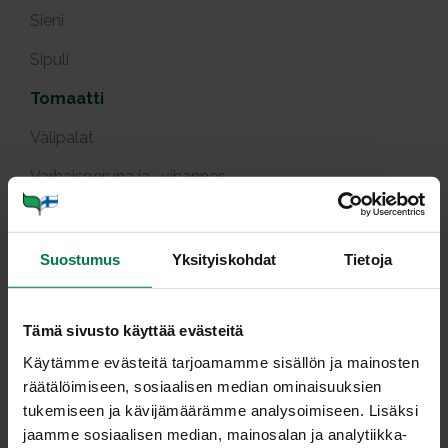
Sieni
Sipuli
Tomaatti
Välipalat
Varhaisperuna ja -vihannes
Yrtit
Tuotekuvat
Suostumus
Yksityiskohdat
Tietoja
Viljely ja tuotanto
Tämä sivusto käyttää evästeitä
Käytämme evästeitä tarjoamamme sisällön ja mainosten
Loh­ta to­maat­ti­kas­ti­ket­ta
räätälöimiseen, sosiaalisen median ominaisuuksien
tukemiseen ja kävijämäärämme analysoimiseen. Lisäksi
jaamme sosiaalisen median, mainosalan ja analytiikka-