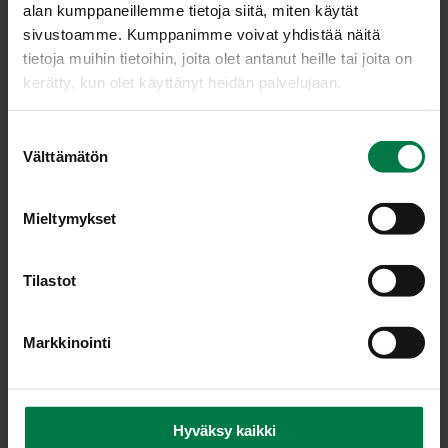
alan kumppaneillemme tietoja siitä, miten käytät
sivustoamme. Kumppanimme voivat yhdistää näitä
tietoja muihin tietoihin, joita olet antanut heille tai joita on
kerätty, kun olet käyttänyt heidän palvelujaan.
S
Välttämätön
u
o
s
Mieltymykset
t
u
m
Tilastot
u
k
Markkinointi
s
e
n
v
Hyväksy kaikki