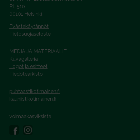
PL 510
00101 Helsinki
Evästekäytännöt
Tietosuojaseloste
MEDIA JA MATERIAALIT
Kuvagalleria
Logot ja esitteet
Tiedotearkisto
puhtaastikotimainen.fi
kauniistikotimainen.fi
voimaakasviksista