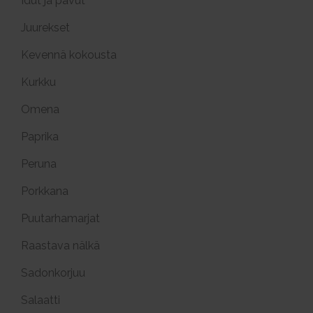
Idut ja pavut
Juurekset
Kevennä kokousta
Kurkku
Omena
Paprika
Peruna
Porkkana
Puutarhamarjat
Raastava nälkä
Sadonkorjuu
Salaatti