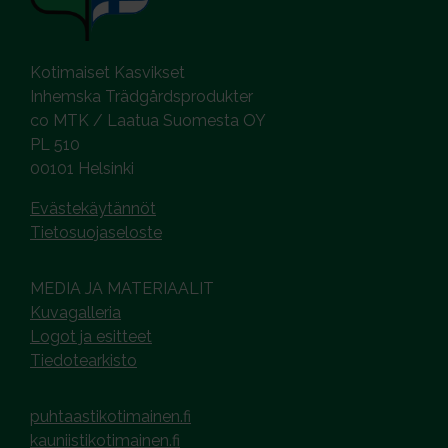
Kotimaiset Kasvikset
Inhemska Trädgårdsprodukter
co MTK / Laatua Suomesta OY
PL 510
00101 Helsinki
Evästekäytännöt
Tietosuojaseloste
MEDIA JA MATERIAALIT
Kuvagalleria
Logot ja esitteet
Tiedotearkisto
puhtaastikotimainen.fi
kauniistikotimainen.fi