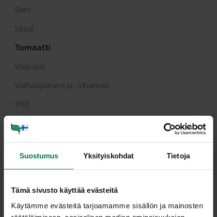
Sieni
Sipuli
Tomaatti
Välipalat
Varhaisperuna ja -vihannes
Yrtit
Tuotekuvat
Viljely ja tuotanto
Suostumus
Yksityiskohdat
Tietoja
Help­po tuo­re­to­maat­ti­kes­
Tämä sivusto käyttää evästeitä
ti­ke
Käytämme evästeitä tarjoamamme sisällön ja mainosten
räätälöimiseen, sosiaalisen median ominaisuuksien