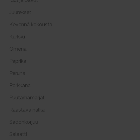
Idut ja pavut
Juurekset
Kevennä kokousta
Kurkku
Omena
Paprika
Peruna
Porkkana
Puutarhamarjat
Raastava nälkä
Sadonkorjuu
Salaatti