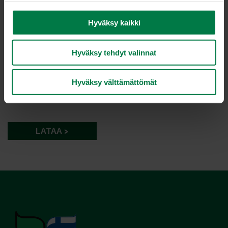
n
v
Hyväksy kaikki
a
l
Hyväksy tehdyt valinnat
i
n
t
Kuva: Kotimaiset Kasvikset ry / Tommy Selin
Hyväksy välttämättömät
a
LATAA