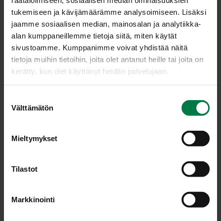
tukemiseen ja kävijämäärämme analysoimiseen. Lisäksi
jaamme sosiaalisen median, mainosalan ja analytiikka-
alan kumppaneillemme tietoja siitä, miten käytät
sivustoamme. Kumppanimme voivat yhdistää näitä
tietoja muihin tietoihin, joita olet antanut heille tai joita on
kerätty, kun olet käyttänyt heidän palvelujaan.
S
Välttämätön
u
o
s
Mieltymykset
t
u
m
Tilastot
u
k
Markkinointi
s
e