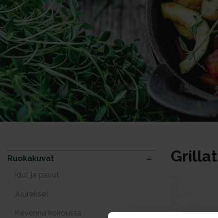
Grilla
Ruokakuvat
Idut ja pavut
Juurekset
Kevennä kokousta