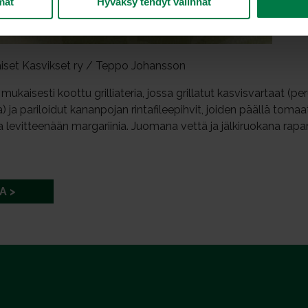
mät
Hyväksy tehdyt valinnat
iset Kasvikset ry / Teppo Johansson
mukaisesti koottu grilliateria, jossa grillatut kasvisvartaat (p
) ja pariloidut kananpojan rintafileepihvit, joiden päällä tomaa
 levitteenään margariinia. Juomana vettä ja jälkiruokana rapar
A