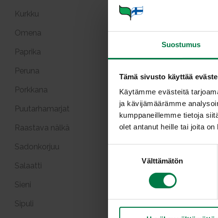
Kurkku
Omena
Suostumus
Paprika
Peruna
Tämä sivusto käyttää eväste
Porkkana
Käytämme evästeitä tarjoama
ja kävijämäärämme analysoim
Puutarhamarjat
kumppaneillemme tietoja siitä
olet antanut heille tai joita o
Raastava nälkä
Sadonkorjuu
S
Välttämätön
u
Salaatti
o
Sieni
s
t
Sipuli
u