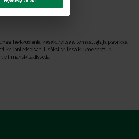
Hyväksy kaikki
erunaa, herkkusieniä, kesäkurpitsaa, tomaatteja ja paprikaa
tti-korianterisalsaa. Lisäksi grillissä kuumennettua
peri-mansikkakiisseliä.