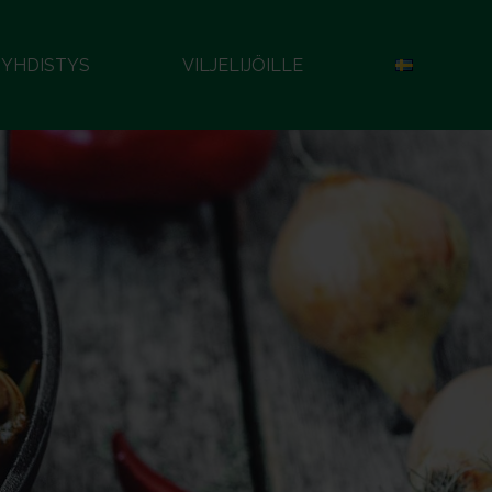
YHDISTYS
VILJELIJÖILLE