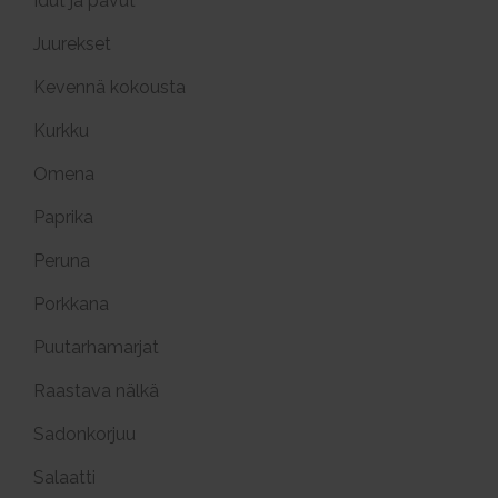
Idut ja pavut
Juurekset
Kevennä kokousta
Kurkku
Omena
Paprika
Peruna
Porkkana
Puutarhamarjat
Raastava nälkä
Sadonkorjuu
Salaatti