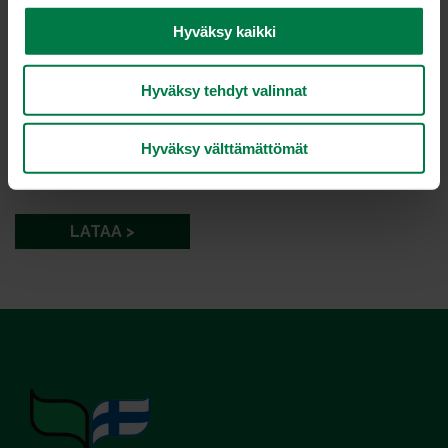
n
v
Hyväksy kaikki
a
l
Hyväksy tehdyt valinnat
i
n
Kuva: Kotimaiset Kasvikset ry / Sanna Peurakoski
t
Hyväksy välttämättömät
a
LATAA