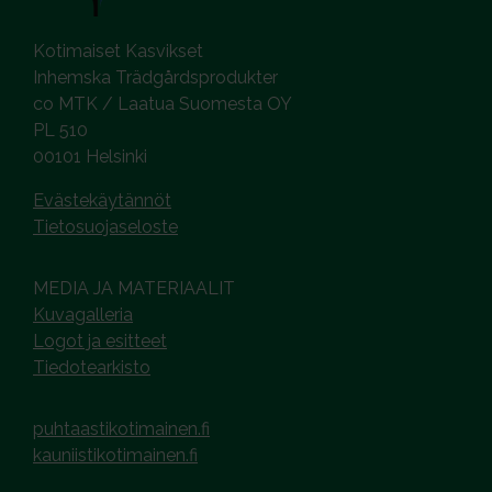
Kotimaiset Kasvikset
Inhemska Trädgårdsprodukter
co MTK / Laatua Suomesta OY
PL 510
00101 Helsinki
Evästekäytännöt
Tietosuojaseloste
MEDIA JA MATERIAALIT
Kuvagalleria
Logot ja esitteet
Tiedotearkisto
puhtaastikotimainen.fi
kauniistikotimainen.fi