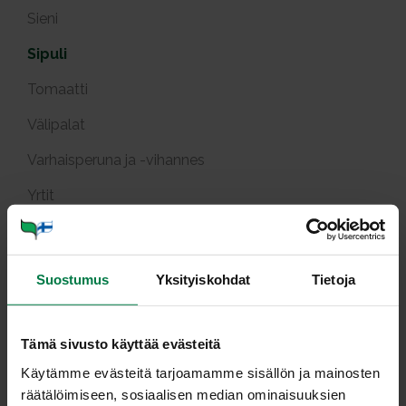
Sieni
Sipuli
Tomaatti
Välipalat
Varhaisperuna ja -vihannes
Yrtit
Tuotekuvat
Viljely ja tuotanto
Suostumus
Yksityiskohdat
Tietoja
Pur­jo äy­riäis­pas­ta
Tämä sivusto käyttää evästeitä
Käytämme evästeitä tarjoamamme sisällön ja mainosten
räätälöimiseen, sosiaalisen median ominaisuuksien