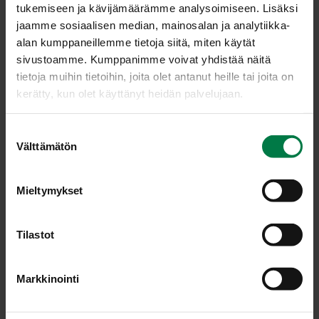
tukemiseen ja kävijämäärämme analysoimiseen. Lisäksi
jaamme sosiaalisen median, mainosalan ja analytiikka-
alan kumppaneillemme tietoja siitä, miten käytät
sivustoamme. Kumppanimme voivat yhdistää näitä
tietoja muihin tietoihin, joita olet antanut heille tai joita on
kerätty, kun olet käyttänyt heidän palvelujaan.
S
Välttämätön
u
o
s
Mieltymykset
t
u
m
Tilastot
u
k
Markkinointi
s
e