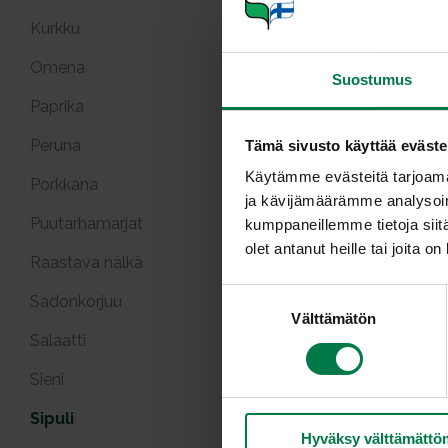
Kurkku
Omena
Suostumus
Paprika
Peruna
Tämä sivusto käyttää eväste
Käytämme evästeitä tarjoama
Porkkana
ja kävijämäärämme analysoim
Puutarhamarjat
kumppaneillemme tietoja siitä
olet antanut heille tai joita o
Raastava nälkä
S
Sadonkorjuu
Välttämätön
u
Salaatti
o
s
Sieni
t
u
Sipuli
Hyväksy välttämättö
m