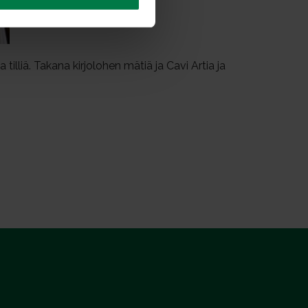
illiä. Takana kirjolohen mätiä ja Cavi Artia ja