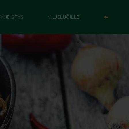
YHDISTYS
VILJELIJÖILLE