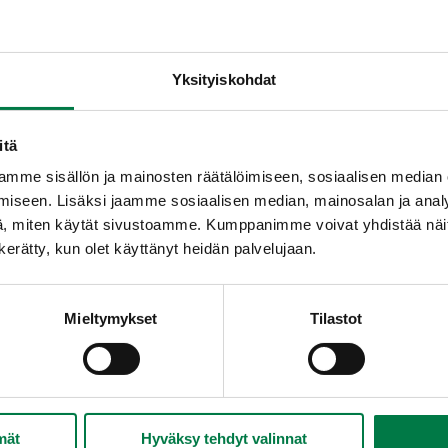
Yksityiskohdat
itä
mme sisällön ja mainosten räätälöimiseen, sosiaalisen median
iseen. Lisäksi jaamme sosiaalisen median, mainosalan ja analy
, miten käytät sivustoamme. Kumppanimme voivat yhdistää näitä t
n kerätty, kun olet käyttänyt heidän palvelujaan.
Mieltymykset
Tilastot
mät
Hyväksy tehdyt valinnat