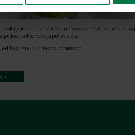
 päällä punasipulia, Cavi Art -merilevävalmistetta, smetanaa ja t
a purjoa, ruokasipulia ja punasipulia.
iset Kasvikset ry / Teppo Johansson
A