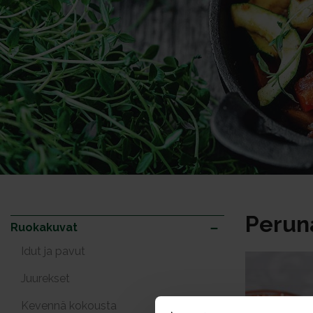
Peruna
Ruokakuvat
Idut ja pavut
Juurekset
Kevennä kokousta