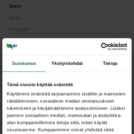
Sieni
Sipuli
Tomaatti
Välipalat
Varhaisperuna ja -vihannes
Suostumus
Yksityiskohdat
Tietoja
Yrtit
Tuotekuvat
Tämä sivusto käyttää evästeitä
Viljely ja tuotanto
Käytämme evästeitä tarjoamamme sisällön ja mainosten
räätälöimiseen, sosiaalisen median ominaisuuksien
tukemiseen ja kävijämäärämme analysoimiseen. Lisäksi
Peh­meä sie­ni­keit­to
jaamme sosiaalisen median, mainosalan ja analytiikka-
alan kumppaneillemme tietoja siitä, miten käytät
sivustoamme. Kumppanimme voivat yhdistää näitä