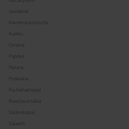
Idut ja pavut
Juurekset
Kevennä kokousta
Kurkku
Omena
Paprika
Peruna
Porkkana
Puutarhamarjat
Raastava nälkä
Sadonkorjuu
Salaatti