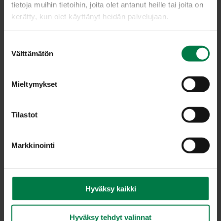
tietoja muihin tietoihin, joita olet antanut heille tai joita on
kerätty, kun olet käyttänyt heidän palvelujaan.
S
Välttämätön
u
o
s
Mieltymykset
t
u
m
Tilastot
u
k
Markkinointi
s
e
n
v
Hyväksy kaikki
Kuva: Kotimaiset Kasvikset ry / Teppo Johansson
a
l
Hyväksy tehdyt valinnat
i