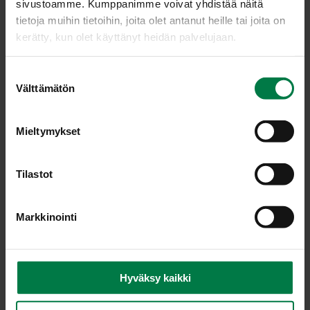
sivustoamme. Kumppanimme voivat yhdistää näitä
tietoja muihin tietoihin, joita olet antanut heille tai joita on
kerätty, kun olet käyttänyt heidän palvelujaan.
S
Välttämätön
u
o
s
Mieltymykset
t
u
m
Tilastot
u
k
Markkinointi
s
e
n
v
Hyväksy kaikki
a
Kuva: Kotimaiset Kasvikset ry / Teppo Johansson
l