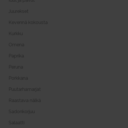
Idut ja pavut
Juurekset
Kevennä kokousta
Kurkku
Omena
Paprika
Peruna
Porkkana
Puutarhamarjat
Raastava nälkä
Sadonkorjuu
Salaatti