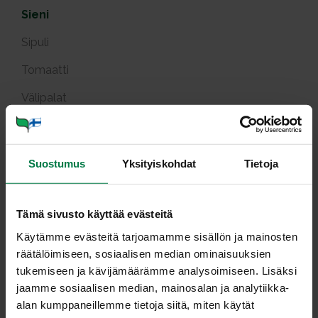
Sieni
Sipuli
Tomaatti
Välipalat
Varhaisperuna ja -vihannes
Yrtit
Suostumus
Yksityiskohdat
Tietoja
Tuotekuvat
Viljely ja tuotanto
Tämä sivusto käyttää evästeitä
Käytämme evästeitä tarjoamamme sisällön ja mainosten
räätälöimiseen, sosiaalisen median ominaisuuksien
Ma­ri­noi­dut herk­ku­sie­net
tukemiseen ja kävijämäärämme analysoimiseen. Lisäksi
jaamme sosiaalisen median, mainosalan ja analytiikka-
alan kumppaneillemme tietoja siitä, miten käytät