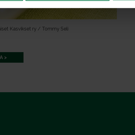
iset Kasvikset ry / Tommy Seli
A