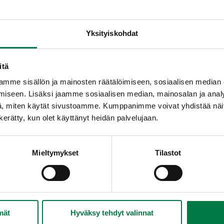
Yksityiskohdat
itä
mme sisällön ja mainosten räätälöimiseen, sosiaalisen median
iseen. Lisäksi jaamme sosiaalisen median, mainosalan ja analy
, miten käytät sivustoamme. Kumppanimme voivat yhdistää näitä t
n kerätty, kun olet käyttänyt heidän palvelujaan.
Mieltymykset
Tilastot
mät
Hyväksy tehdyt valinnat