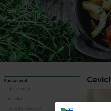
Cevic
Ruokakuvat
Idut ja pavut
Juurekset
Kevennä kokousta