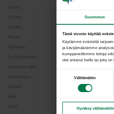
Kurkku
Omena
Suostumus
Paprika
Tämä sivusto käyttää eväste
Peruna
Käytämme evästeitä tarjoama
Porkkana
ja kävijämäärämme analysoim
kumppaneillemme tietoja siitä
Puutarhamarjat
olet antanut heille tai joita o
Raastava nälkä
S
Sadonkorjuu
Välttämätön
u
o
Salaatti
s
t
Sieni
u
Sipuli
Hyväksy välttämättö
m