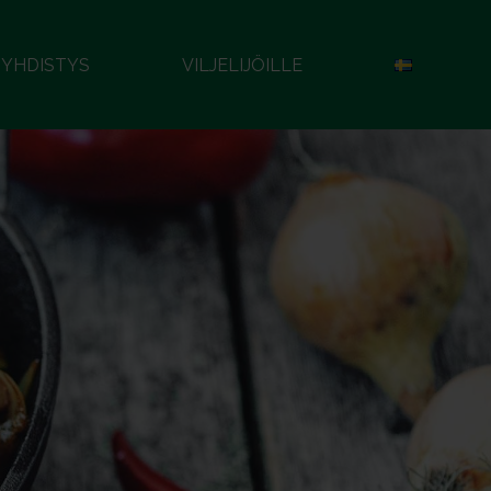
YHDISTYS
VILJELIJÖILLE