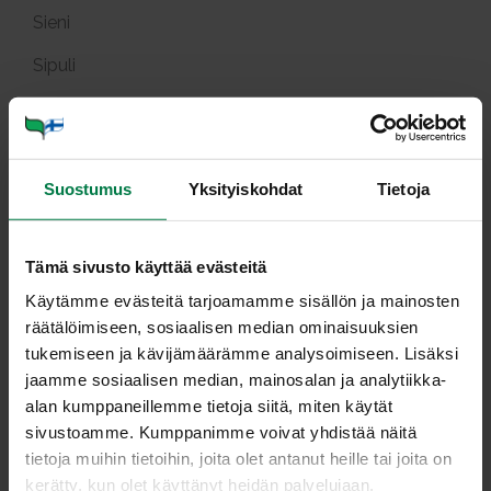
Sieni
Sipuli
Tomaatti
Välipalat
Suostumus
Yksityiskohdat
Tietoja
Varhaisperuna ja -vihannes
Yrtit
Tämä sivusto käyttää evästeitä
Tuotekuvat
Käytämme evästeitä tarjoamamme sisällön ja mainosten
räätälöimiseen, sosiaalisen median ominaisuuksien
Viljely ja tuotanto
tukemiseen ja kävijämäärämme analysoimiseen. Lisäksi
jaamme sosiaalisen median, mainosalan ja analytiikka-
Broi­le­ri­var­taat uu­nis­sa
alan kumppaneillemme tietoja siitä, miten käytät
sivustoamme. Kumppanimme voivat yhdistää näitä
tietoja muihin tietoihin, joita olet antanut heille tai joita on
kerätty, kun olet käyttänyt heidän palvelujaan.