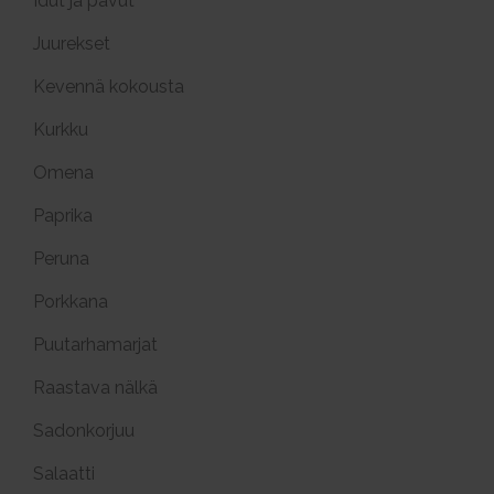
Idut ja pavut
Juurekset
Kevennä kokousta
Kurkku
Omena
Paprika
Peruna
Porkkana
Puutarhamarjat
Raastava nälkä
Sadonkorjuu
Salaatti