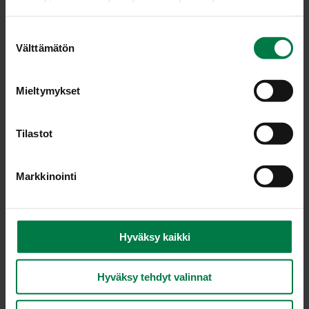
S
Välttämätön
u
o
s
Mieltymykset
t
u
m
Tilastot
u
k
Markkinointi
s
e
n
v
Hyväksy kaikki
a
l
Hyväksy tehdyt valinnat
LATAA
i
n