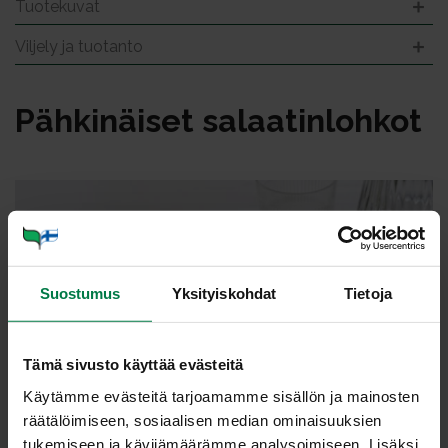
Tuotekuvat
Viljely ja tuotanto
Päh­ki­näi­set sa­laa­tin­loh­kot
Suostumus
Yksityiskohdat
Tietoja
Tämä sivusto käyttää evästeitä
Käytämme evästeitä tarjoamamme sisällön ja mainosten
räätälöimiseen, sosiaalisen median ominaisuuksien
tukemiseen ja kävijämäärämme analysoimiseen. Lisäksi