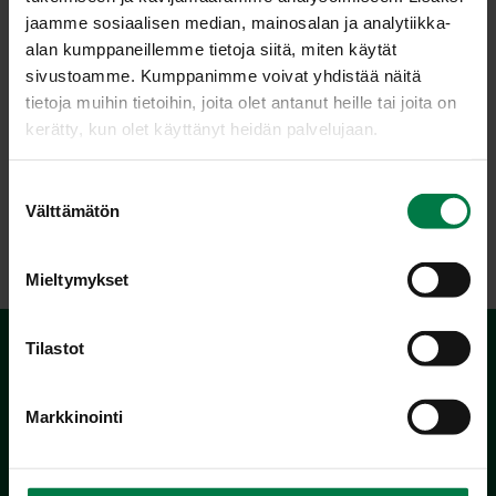
jaamme sosiaalisen median, mainosalan ja analytiikka-
Pähkinäiset salaatinlohkot – vaaka kuva – Kuvaaja Laura
alan kumppaneillemme tietoja siitä, miten käytät
Riihelä
sivustoamme. Kumppanimme voivat yhdistää näitä
tietoja muihin tietoihin, joita olet antanut heille tai joita on
Mainittava kuvaajan nimi : Laura Riihelä
kerätty, kun olet käyttänyt heidän palvelujaan.
S
Välttämätön
u
LATAA
o
s
Mieltymykset
t
u
m
Tilastot
u
k
Markkinointi
s
e
n