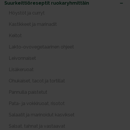
Suurkeittiöreseptit ruokaryhmittäin
Höystöt ja curryt
Kastikkeet ja marinadit
Keitot
Lakto-ovovegetaarinen ohjeet
Leivonnaiset
Lisäkeruoat
Ohukaiset, tacot ja tortillat
Pannulla paistetut
Pata- ja vokkiruoat, risotot
Salaatit ja marinoidut kasvikset
Salsat, tahnat ja vastaavat