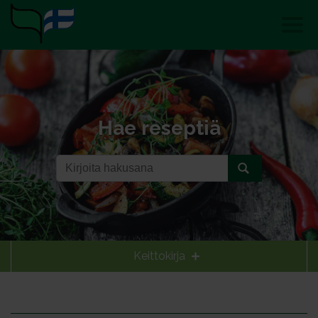
Hae reseptiä
Keittokirja