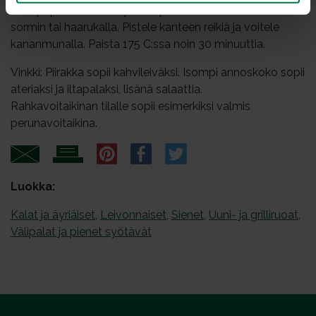
leivinpaperin avulla täytteen päälle, ummista reunat
sormin tai haarukalla. Pistele kanteen reikiä ja voitele
kananmunalla. Paista 175 C:ssa noin 30 minuuttia.
Vinkki: Piirakka sopii kahvileiväksi. Isompi annoskoko sopii
ateriaksi ja iltapalaksi, lisänä salaattia.
Rahkavoitaikinan tilalle sopii esimerkiksi valmis
perunavoitaikina.
Luokka:
Kalat ja äyriäiset
,
Leivonnaiset
,
Sienet
,
Uuni- ja grilliruoat
,
Välipalat ja pienet syötävät