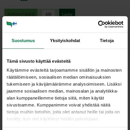
Annosmäärä
Ohje
Suostumus
Yksityiskohdat
Tietoja
2.5
kg margariini, laktoositon, 60 %
2.5
kg vehnäjauho, puolikarkea
Tämä sivusto käyttää evästeitä
2.5
kg maitorahka, vl, 0,3 %
0.5
kg ruisriisi
Käytämme evästeitä tarjoamamme sisällön ja mainosten
räätälöimiseen, sosiaalisen median ominaisuuksien
2
kg vesi
tukemiseen ja kävijämäärämme analysoimiseen. Lisäksi
1
kg kananmuna
jaamme sosiaalisen median, mainosalan ja analytiikka-
1.5
kg lohi, savustettu
alan kumppaneillemme tietoja siitä, miten käytät
2
kg herkkusieni, viipale, tuore
sivustoamme. Kumppanimme voivat yhdistää näitä
tietoja muihin tietoihin, joita olet antanut heille tai joita on
0.5
kg sipuli, suikale, tuore
kerätty, kun olet käyttänyt heidän palvelujaan.
0.2
kg rypsiöljy
0.1
kg tilli, pilkottu, tuore