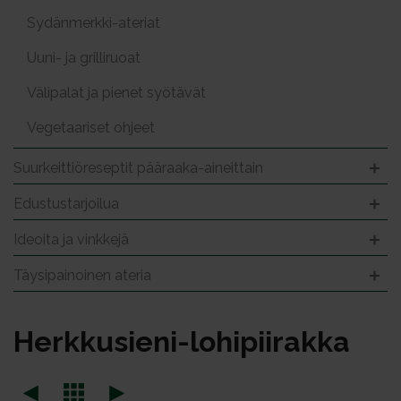
Sydänmerkki-ateriat
Uuni- ja grilliruoat
Välipalat ja pienet syötävät
Vegetaariset ohjeet
Suurkeittiöreseptit pääraaka-aineittain
Edustustarjoilua
Ideoita ja vinkkejä
Täysipainoinen ateria
Herk­ku­sie­ni-lo­hi­pii­rak­ka