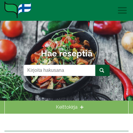
Hae reseptiä
Keittokirja