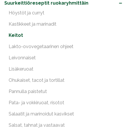
Suurkeittiöreseptit ruokaryhmittäin
Höystöt ja curryt
Kastikkeet ja marinadit
Keitot
Lakto-ovovegetaarinen ohjeet
Leivonnaiset
Lisäkeruoat
Ohukaiset, tacot ja tortillat
Pannulla paistetut
Pata- ja vokkiruoat, risotot
Salaatit ja marinoidut kasvikset
Salsat, tahnat ja vastaavat