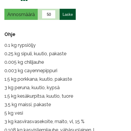
Annosmäärä
Ohje
0.1
kg rypsiöljy
0.25
kg sipuli, kuutio, pakaste
0.005
kg chilijauhe
0.003
kg cayennepippuri
1.5
kg porkkana, kuutio, pakaste
3
kg peruna, kuutio, kypsä
1.5
kg kesäkurpitsa, kuutio, tuore
3.5
kg maissi, pakaste
5
kg vesi
3
kg kasvirasvasekoite, maito, vl, 15 %
0.108
kg kasvisliemijauhe, vähäsuolainen, l