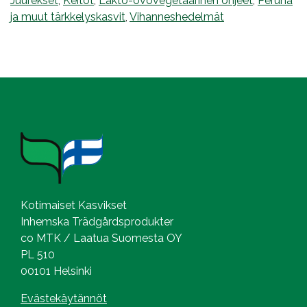
Juurekset
,
Keitot
,
Lakto-ovovegetaarinen ohjeet
,
Peruna
ja muut tärkkelyskasvit
,
Vihanneshedelmät
Kotimaiset Kasvikset
Inhemska Trädgårdsprodukter
co MTK / Laatua Suomesta OY
PL 510
00101 Helsinki
Evästekäytännöt