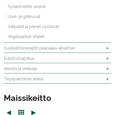
Sydänmerkki-ateriat
Uuni- ja grilliruoat
Välipalat ja pienet syötävät
Vegetaariset ohjeet
Suurkeittiöreseptit pääraaka-aineittain
Edustustarjoilua
Ideoita ja vinkkejä
Täysipainoinen ateria
Mais­si­keit­to