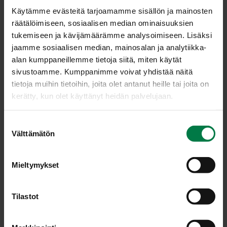
Annosmäärä
Käytämme evästeitä tarjoamamme sisällön ja mainosten
räätälöimiseen, sosiaalisen median ominaisuuksien
tukemiseen ja kävijämäärämme analysoimiseen. Lisäksi
Ohje
jaamme sosiaalisen median, mainosalan ja analytiikka-
8
kg vesi
alan kumppaneillemme tietoja siitä, miten käytät
sivustoamme. Kumppanimme voivat yhdistää näitä
4
kg herne, pakaste
tietoja muihin tietoihin, joita olet antanut heille tai joita on
1
kg sipuli, kuutio, pakaste
kerätty, kun olet käyttänyt heidän palvelujaan.
0.12
kg kasvisliemijauhe, vähäsuolainen
0.135
kg maissitärkkely
S
3
kg porkkana, kuutio, pakaste
Välttämätön
u
1.5
kg maissi, pakaste
o
s
0.05
kg valkosipulinen yrttimauste, suolaton
Mieltymykset
t
0.025
kg suola
u
0.005
kg meirami, kuivattu
m
Tilastot
1
kg kasvirasvasekoite, maito, vl, 15 %
u
k