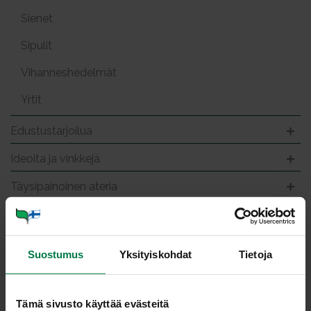
Sienet
Sipulit
Vihanneshedelmät
Yrtit
Edustustarjoilua
Ideoita ja vinkkejä
Täysipainoinen ateria
Au­rin­koi­nen so­se­keit­to
Suostumus
Yksityiskohdat
Tietoja
Tämä sivusto käyttää evästeitä