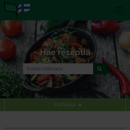
Hae reseptiä
Keittokirja