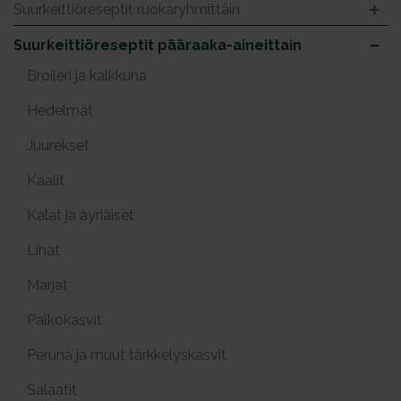
Suurkeittiöreseptit ruokaryhmittäin
Suurkeittiöreseptit pääraaka-aineittain
Broileri ja kalkkuna
Hedelmät
Juurekset
Kaalit
Kalat ja äyriäiset
Lihat
Marjat
Palkokasvit
Peruna ja muut tärkkelyskasvit
Salaatit