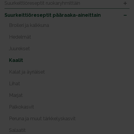
Suurkeittiöreseptit ruokaryhmittäin
Suurkeittiöreseptit pääraaka-aineittain
Broileri ja kalkkuna
Hedelmät
Juurekset
Kaalit
Kalat ja äyriäiset
Lihat
Marjat
Palkokasvit
Peruna ja muut tärkkelyskasvit
Salaatit