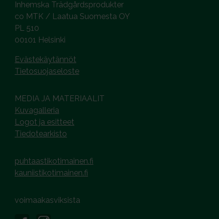
Inhemska Trädgårdsprodukter
co MTK / Laatua Suomesta OY
PL 510
00101 Helsinki
Evästekäytännöt
Tietosuojaseloste
MEDIA JA MATERIAALIT
Kuvagalleria
Logot ja esitteet
Tiedotearkisto
puhtaastikotimainen.fi
kauniistikotimainen.fi
voimaakasviksista