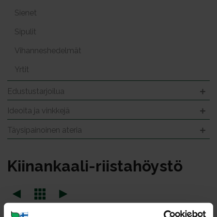
Sienet
Sipulit
Vihanneshedelmät
Yrtit
Edustustarjoilua
Ideoita ja vinkkejä
Täysipainoinen ateria
Kii­nan­kaa­li-riis­ta­höys­tö