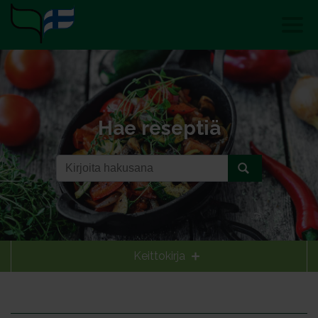
Hae reseptiä
Keittokirja