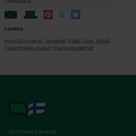
valmistusta.
Luokka:
Höystöt ja curryt
,
Juurekset
,
Kaalit
,
Lihat
,
Sipulit
,
Sydänmerkki-ateriat
,
Vihanneshedelmät
Kotimaiset Kasvikset