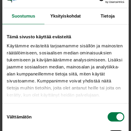
Annosmäärä
Suostumus
Yksityiskohdat
Tietoja
Ohje
0.01
kg mustapippuri, rouhe
Tämä sivusto käyttää evästeitä
0.015
kg timjami, kuivattu
Käytämme evästeitä tarjoamamme sisällön ja mainosten
0.07
kg suola
räätälöimiseen, sosiaalisen median ominaisuuksien
0.2
kg siirappi
tukemiseen ja kävijämäärämme analysoimiseen. Lisäksi
jaamme sosiaalisen median, mainosalan ja analytiikka-
0.05
kg fenkolin siemen
alan kumppaneillemme tietoja siitä, miten käytät
3
kg lanttu, suikale, tuore
sivustoamme. Kumppanimme voivat yhdistää näitä
3
kg porkkana, suikale, tuore
tietoja muihin tietoihin, joita olet antanut heille tai joita on
9
kg kiinankaali, suikale, tuore
kerätty, kun olet käyttänyt heidän palvelujaan.
3
kg sipuli, viipale, tuore
1
kg amerikan pekoni
S
Välttämätön
u
0.15
kg rypsiöljy
o
7.5
kg riistakäristys, pakaste