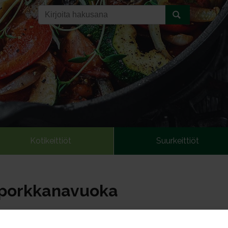
Kotikeittiöt
Suurkeittiöt
-porkkanavuoka
ä