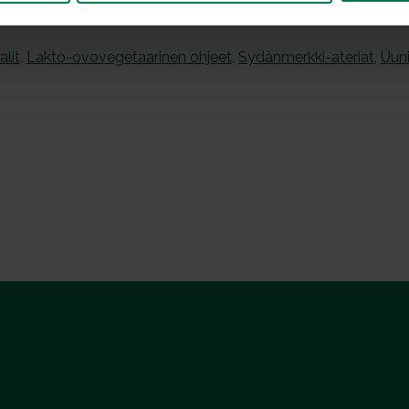
alit
,
Lakto-ovovegetaarinen ohjeet
,
Sydänmerkki-ateriat
,
Uuni