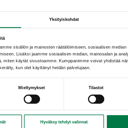
Yksityiskohdat
Lisää veteen kasvisliemijauh
Lisää hetken kuluttua pilkottu 
sliemijauhe, vähäsuolainen, l
Anna seoksen hautua melkei
itä
rouhe
Mausta seos ja lisää porkkan
mme sisällön ja mainosten räätälöimiseen, sosiaalisen median
uurimo, rikottu
Laita seos vuokiin ja paista 
iseen. Lisäksi jaamme sosiaalisen median, mainosalan ja analy
, kuutio, pakaste
, miten käytät sivustoamme. Kumppanimme voivat yhdistää näitä t
li, pilkottu, tuore
n kerätty, kun olet käyttänyt heidän palvelujaan.
la
pi
Mieltymykset
Tilastot
mi, kuivattu
pippuri, jauhettu
a, suikale, pakaste
mät
Hyväksy tehdyt valinnat