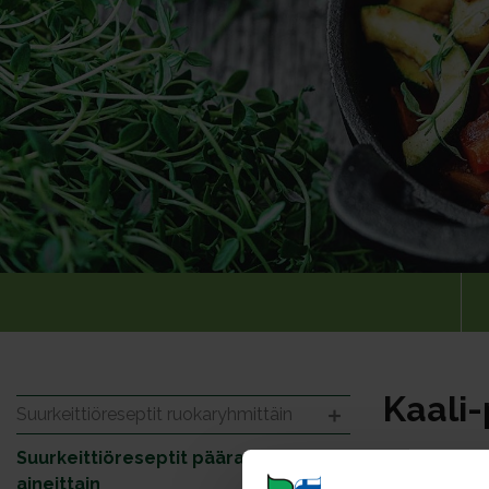
Kaali
Suurkeittiöreseptit ruokaryhmittäin
Suurkeittiöreseptit pääraaka-
Annosmäär
aineittain