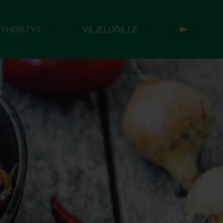
YHDISTYS
VILJELIJÖILLE