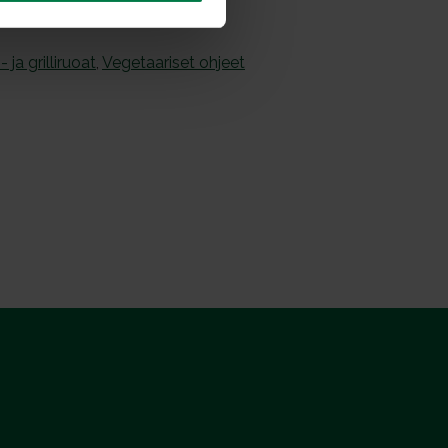
- ja grilliruoat
,
Vegetaariset ohjeet