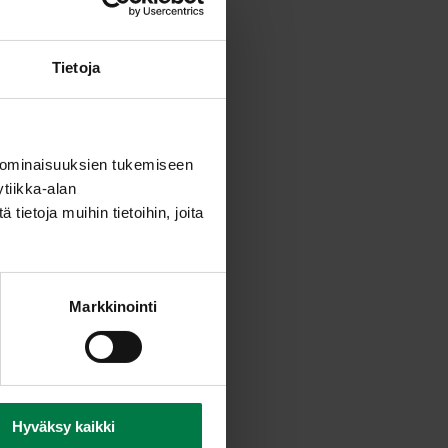
Tietoja
e, soijarouhe ja ohrasuurimot.
sipuli ja kaali.
n kypsäksi.
a viimeisenä.
 ominaisuuksien tukemiseen
160 asteessa n. 35 minuuttia.
tiikka-alan
ietoja muihin tietoihin, joita
Markkinointi
Hyväksy kaikki