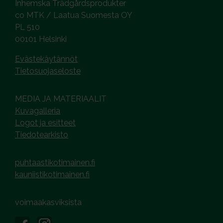
Inhemska Trädgårdsprodukter
co MTK / Laatua Suomesta OY
PL 510
00101 Helsinki
Evästekäytännöt
Tietosuojaseloste
MEDIA JA MATERIAALIT
Kuvagalleria
Logot ja esitteet
Tiedotearkisto
puhtaastikotimainen.fi
kauniistikotimainen.fi
voimaakasviksista