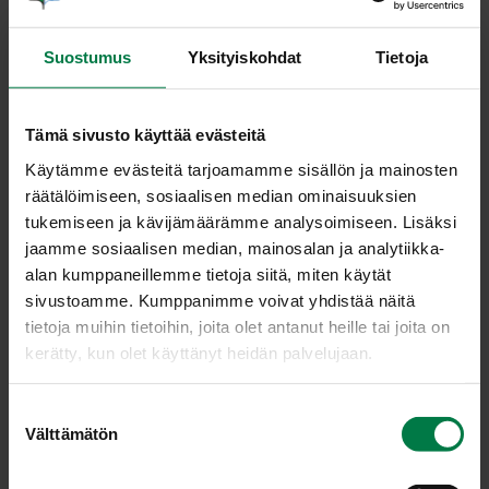
Annosmäärä
Suostumus
Yksityiskohdat
Tietoja
Ohje
Tämä sivusto käyttää evästeitä
5
kg valkokaali, suikale, tuore
Käytämme evästeitä tarjoamamme sisällön ja mainosten
räätälöimiseen, sosiaalisen median ominaisuuksien
4
kg porkkana, suikale, tuore
tukemiseen ja kävijämäärämme analysoimiseen. Lisäksi
1
kg sipuli, viipale, tuore
jaamme sosiaalisen median, mainosalan ja analytiikka-
0.7
kg riisi-kauraseos
alan kumppaneillemme tietoja siitä, miten käytät
5
kg vesi
sivustoamme. Kumppanimme voivat yhdistää näitä
0.1
kg kasvisliemijauhe, vähäsuolainen, l
tietoja muihin tietoihin, joita olet antanut heille tai joita on
kerätty, kun olet käyttänyt heidän palvelujaan.
0.1
kg siirappi
0.003
kg meirami, kuivattu
S
0.002
kg maustepippuri, jauhettu
Välttämätön
u
0.05
kg suola
o
1
kg puolukka