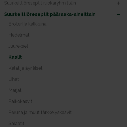
Suurkeittiöreseptit ruokaryhmittäin
Suurkeittiöreseptit pääraaka-aineittain
Broileri ja kalkkuna
Hedelmät
Juurekset
Kaalit
Kalat ja äyriäiset
Lihat
Marjat
Palkokasvit
Peruna ja muut tärkkelyskasvit
Salaatit