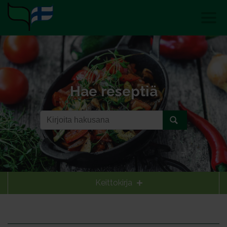
Hae reseptiä
Keittokirja