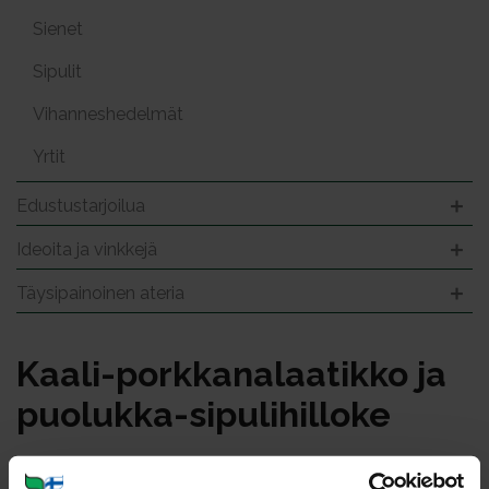
Sienet
Sipulit
Vihanneshedelmät
Yrtit
Edustustarjoilua
Ideoita ja vinkkejä
Täysipainoinen ateria
Kaa­li-pork­ka­na­laa­tik­ko ja
puo­luk­ka-si­pu­li­hil­lo­ke