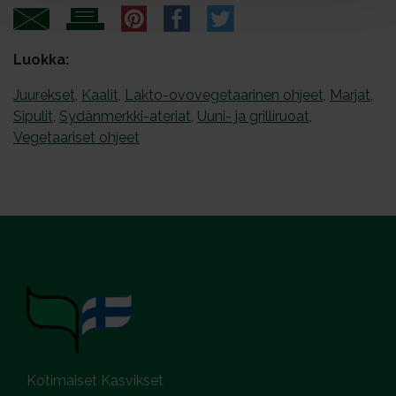
Luokka:
Juurekset
,
Kaalit
,
Lakto-ovovegetaarinen ohjeet
,
Marjat
,
Sipulit
,
Sydänmerkki-ateriat
,
Uuni- ja grilliruoat
,
Vegetaariset ohjeet
Kotimaiset Kasvikset