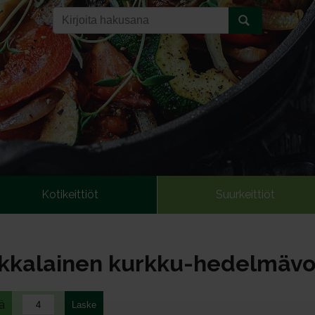
Kotikeittiöt
Suurkeittiöt
kkalainen kurkku-hedelmävo
ä