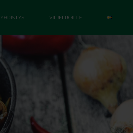
YHDISTYS
VILJELIJÖILLE