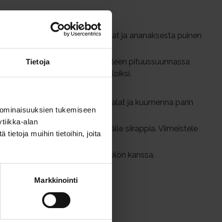
ngon kivi, omenista siemenkodat ja ananaksesta puinen
hat.
nnassa. Leikkaa puolikkaat edelleen pituussuunnassa
Tietoja
enet lusikalla. Paloittele suupaloiksi.
et ja viipaloi chili.
ljyä, lisää kasvis- ja hedelmäpalat ja kuumenna parin
 ominaisuuksien tukemiseen
ännellen.
tiikka-alan
la tarjoiluastiaan ja valuta päälle siirappia. Viimeistele
ietoja muihin tietoihin, joita
iksi kermarahkaseoksen tai jäätelön kanssa.
y
Markkinointi