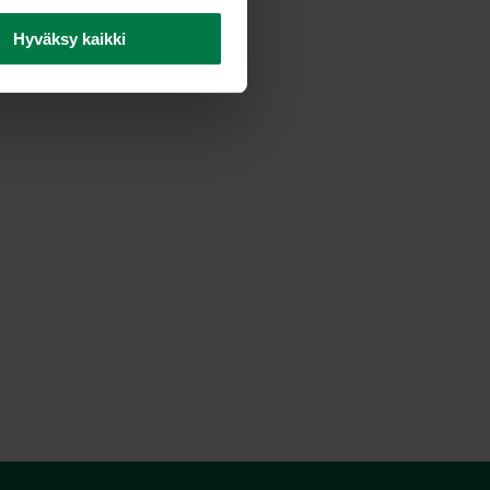
jeet
,
Vihanneshedelmät
Hyväksy kaikki