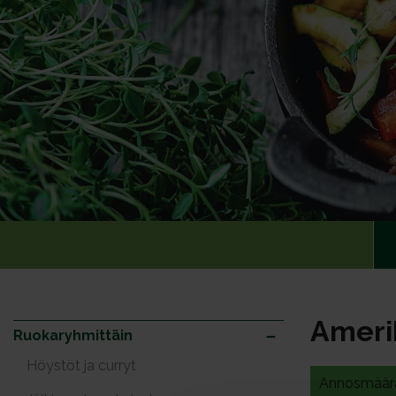
Ameri
Ruokaryhmittäin
Höystöt ja curryt
Annosmäär