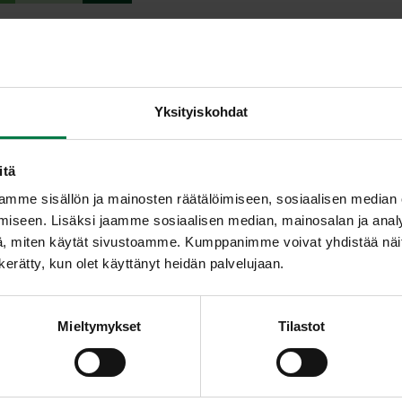
Kuori hedelmät. Poista ma
sisus. Paloittele hedelmäli
oretta ananasta
Halkaise kurkku pituussuu
Yksityiskohdat
goa tai isoa omenaa
puoliksi. Poista kurkun siem
hiliä
Halkaise chili, poista siemen
itä
ä
Kuumenna pannulla tilkka ö
mme sisällön ja mainosten räätälöimiseen, sosiaalisen median
minuutin ajan koko ajan kä
iseen. Lisäksi jaamme sosiaalisen median, mainosalan ja analy
Nostele ainekset reikäkauhal
, miten käytät sivustoamme. Kumppanimme voivat yhdistää näitä t
 vaaleaa tai
annos kookoshiutaleilla.
n kerätty, kun olet käyttänyt heidän palvelujaan.
ppia
Nauti jälkiruokana esimerk
eita
Ohje: Kotimaiset Kasvikset r
Mieltymykset
Tilastot