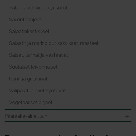
Pata- ja vokkiruoat, risotot
Säilöntäohjeet
Salaatinkastikkeet
Salaatit ja marinoidut kasvikset, raasteet
Salsat, tahnat ja vastaavat
Suolaiset leivonnaiset
Uuni- ja grilliruoat
Välipalat, pienet syötävät
Vegetaariset ohjeet
Pääraaka-aineittain