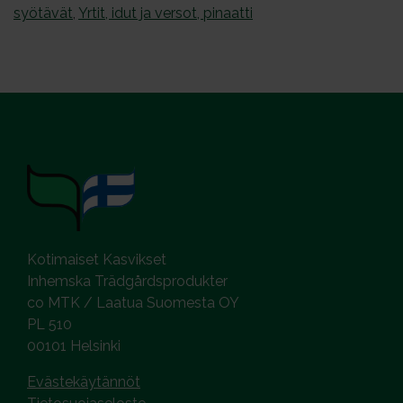
syötävät
,
Yrtit, idut ja versot, pinaatti
Kotimaiset Kasvikset
Inhemska Trädgårdsprodukter
co MTK / Laatua Suomesta OY
PL 510
00101 Helsinki
Evästekäytännöt