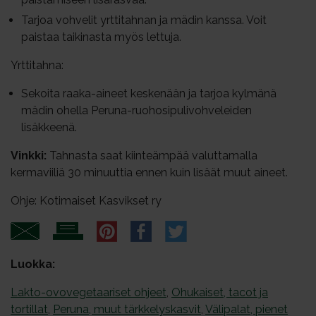
Tarjoa vohvelit yrttitahnan ja mädin kanssa. Voit
paistaa taikinasta myös lettuja.
Yrttitahna:
Sekoita raaka-aineet keskenään ja tarjoa kylmänä
mädin ohella Peruna-ruohosipulivohveleiden
lisäkkeenä.
Vinkki:
Tahnasta saat kiinteämpää valuttamalla
kermaviiliä 30 minuuttia ennen kuin lisäät muut aineet.
Ohje: Kotimaiset Kasvikset ry
Luokka:
Lakto-ovovegetaariset ohjeet
,
Ohukaiset, tacot ja
tortillat
,
Peruna, muut tärkkelyskasvit
,
Välipalat, pienet