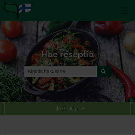
Hae reseptiä
Keittokirja