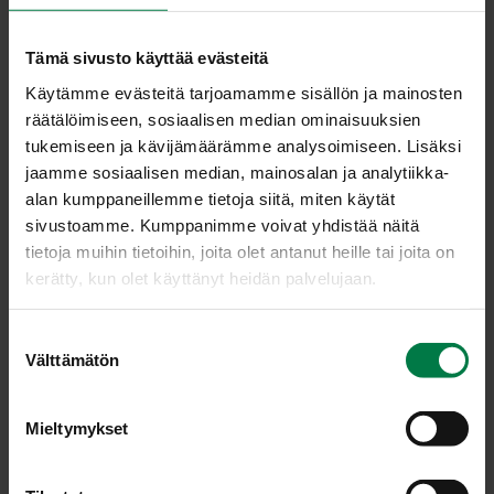
Tämä sivusto käyttää evästeitä
Käytämme evästeitä tarjoamamme sisällön ja mainosten
räätälöimiseen, sosiaalisen median ominaisuuksien
tukemiseen ja kävijämäärämme analysoimiseen. Lisäksi
jaamme sosiaalisen median, mainosalan ja analytiikka-
alan kumppaneillemme tietoja siitä, miten käytät
sivustoamme. Kumppanimme voivat yhdistää näitä
tietoja muihin tietoihin, joita olet antanut heille tai joita on
kerätty, kun olet käyttänyt heidän palvelujaan.
Annosmäärä
S
Välttämätön
u
Ohje
o
3
munaa
s
Mieltymykset
t
2
dl maitoa
u
1
dl vehnäjauhoja