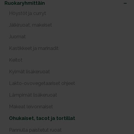
Ruokaryhmittäin
Höystöt ja curryt
Jälkiruoat, makeiset
Juomat
Kastikkeet ja marinadit
Keitot
Kylmät lisäkeruoat
Lakto-ovovegetaariset ohjeet
Lämpimät lisäkeruoat
Makeat leivonnaiset
Ohukaiset, tacot ja tortillat
Pannulla paistetut ruoat