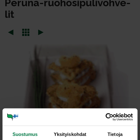
Pe­ru­na-ruo­ho­si­pu­li­voh­ve­
lit
Suostumus
Yksityiskohdat
Tietoja