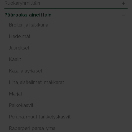
Ruokaryhmittäin
Pääraaka-aineittain
Broileri ja kalkkuna
Hedelmät
Juurekset
Kaalit
Kala ja äyriäiset
Liha, sisäelimet, makkarat
Marjat
Palkokasvit
Peruna, muut tärkkelyskasvit
Raparperi, parsa, yms