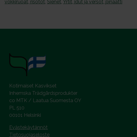
vokkiruoat, risotot
,
Sienet
,
Yrtit, idut ja versot, pinaatti
Kotimaiset Kasvikset
Inhemska Trädgårdsprodukter
co MTK / Laatua Suomesta OY
PL 510
00101 Helsinki
Evästekäytännöt
Tietosuojaseloste