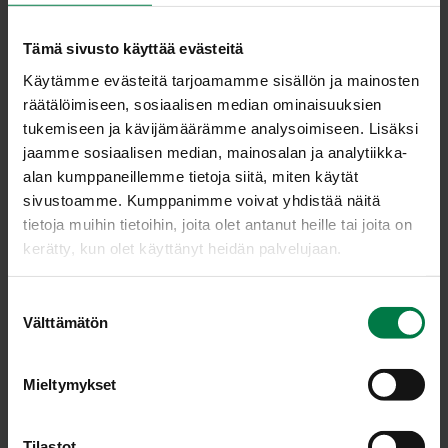
1
valkosipulinkynsi
Tämä sivusto käyttää evästeitä
1
pieni sipuli
Käytämme evästeitä tarjoamamme sisällön ja mainosten
100
g herkkusieniä tai siitakkeita
räätälöimiseen, sosiaalisen median ominaisuuksien
2
porkkanaa
tukemiseen ja kävijämäärämme analysoimiseen. Lisäksi
150
g valkokaalia
jaamme sosiaalisen median, mainosalan ja analytiikka-
alan kumppaneillemme tietoja siitä, miten käytät
1
pieni parsakaalia
sivustoamme. Kumppanimme voivat yhdistää näitä
2
rkl öljyä
tietoja muihin tietoihin, joita olet antanut heille tai joita on
2
rkl osterikastiketta
kerätty, kun olet käyttänyt heidän palvelujaan.
mustapippuria
2
dl kana- tai kasvislientä
S
Välttämätön
(chiliä)
u
o
1
dl pavunituja
s
Mieltymykset
t
Hienonna valkosipulinkynsi, leikkaa sipuli renkaiksi,
u
sienet viipaleiksi ja porkkanat ohuiksi suikaleiksi.
m
Tilastot