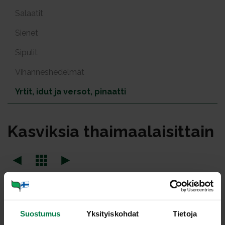
Salaatit
Sienet
Sipulit
Vihanneshedelmät
Yrtit, idut ja versot, pinaatti
Kas­vik­sia thai­maa­lai­sit­tain
Annosmäärä
Suostumus
Yksityiskohdat
Tietoja
Ohje