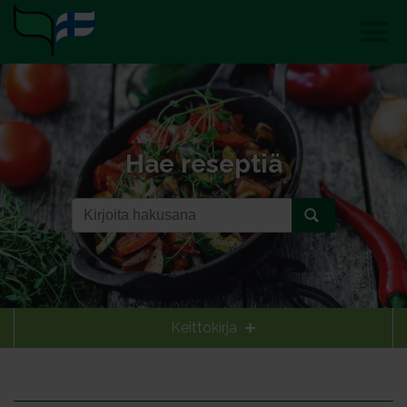
Hae reseptiä
Keittokirja