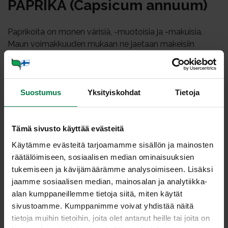
PAP­RI­KA (Cap­si­cum an­nuum)
Paprikoita on monen värisiä, -muotoisia ja -makuisia.
Maun voimakkuuden mukaan ne jaetaan makeisiin
vihannespaprikoihin ja voimakkaan tulisiin, mausteena
käytettäviin maustepaprikoihin. Kaikki paprikat sisältävät
kapsaisiini nimistä ainetta, joka aiheuttaa poltteen
tunteen kipua aistivissa hermosoluissa.
Suostumus
Yksityiskohdat
Tietoja
Vihannespaprikat ovat kooltaan isoja ja muodoltaan
kulmikkaita, pyöreitä tai suippoja. Maku vaihtelee eri
Tämä sivusto käyttää evästeitä
lajikkeilla, joidenkin ollessa hyvinkin makeita, toiset taas
Käytämme evästeitä tarjoamamme sisällön ja mainosten
varsin mauttomia. Väriltään vihannespaprikat ovat
räätälöimiseen, sosiaalisen median ominaisuuksien
vihreitä, keltaisia, punaisia, oransseja, valkoisia ja mustan
tukemiseen ja kävijämäärämme analysoimiseen. Lisäksi
sinipunaisia. Vihreät paprikat ovat raakoja paprikoita,
jaamme sosiaalisen median, mainosalan ja analytiikka-
jotka kypsyessään vaihtavat väriä keltaiseksi tai
alan kumppaneillemme tietoja siitä, miten käytät
punaiseksi. Keltaiset ja punaiset paprikat ovat makeimpia
sivustoamme. Kumppanimme voivat yhdistää näitä
kun taas vihreät ja sinipunaiset paprikat ovat kirpeämpiä.
tietoja muihin tietoihin, joita olet antanut heille tai joita on