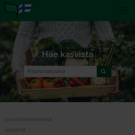
Hae kasvista
Eksoottiset hedelmät
Juurekset