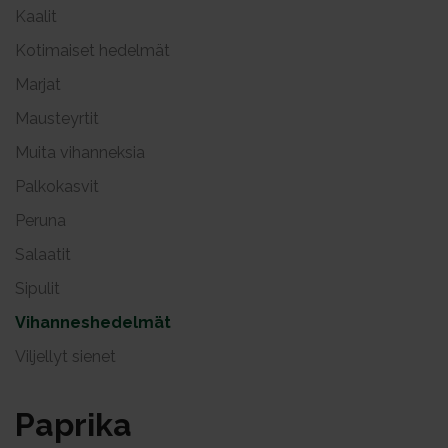
Kaalit
Kotimaiset hedelmät
Marjat
Mausteyrtit
Muita vihanneksia
Palkokasvit
Peruna
Salaatit
Sipulit
Vihanneshedelmät
Viljellyt sienet
Pap­ri­ka