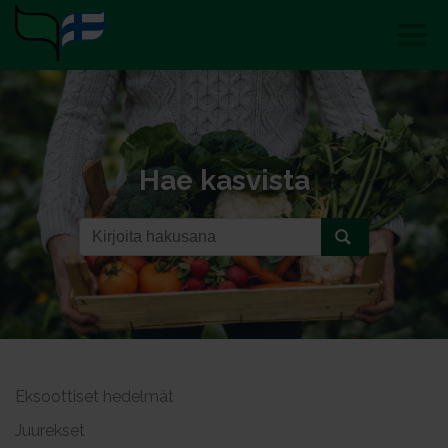
Hae kasvista
Eksoottiset hedelmät
Juurekset