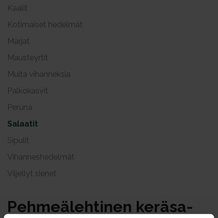
Kaalit
Kotimaiset hedelmät
Marjat
Mausteyrtit
Muita vihanneksia
Palkokasvit
Peruna
Salaatit
Sipulit
Vihanneshedelmät
Viljellyt sienet
Peh­meä­leh­ti­nen ke­rä­sa­