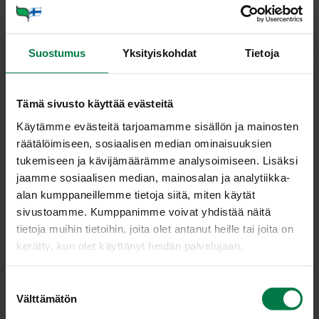
laat­ti
Suostumus
Yksityiskohdat
Tietoja
Tämä sivusto käyttää evästeitä
PEH­MEÄ­LEH­
Käytämme evästeitä tarjoamamme sisällön ja mainosten
TI­NEN KE­RÄ­
räätälöimiseen, sosiaalisen median ominaisuuksien
tukemiseen ja kävijämäärämme analysoimiseen. Lisäksi
SA­LAAT­TI
jaamme sosiaalisen median, mainosalan ja analytiikka-
(Lac­tu­ca sa­ti­
alan kumppaneillemme tietoja siitä, miten käytät
va)
sivustoamme. Kumppanimme voivat yhdistää näitä
tietoja muihin tietoihin, joita olet antanut heille tai joita on
kerätty, kun olet käyttänyt heidän palvelujaan.
Keräsalaatti polveutuu
villisalaatista, jota kasvaa Etelä-Euroopassa, Vähässä
S
Aasiassa ja Pohjois-Afrikassa. 1400-luvulla salaatti
Välttämätön
u
tuotiin Englantiin, mistä se on levinnyt Pohjoismaihin.
o