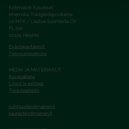
Kotimaiset Kasvikset
Inhemska Trädgårdsprodukter
co MTK / Laatua Suomesta OY
PL 510
00101 Helsinki
Evästekäytännöt
Tietosuojaseloste
MEDIA JA MATERIAALIT
Kuvagalleria
Logot ja esitteet
Tiedotearkisto
puhtaastikotimainen.fi
kauniistikotimainen.fi