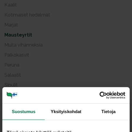
Kaalit
Kotimaiset hedelmät
Marjat
Mausteyrtit
Muita vihanneksia
Palkokasvit
Peruna
Salaatit
Sipulit
Vihanneshedelmät
Viljellyt sienet
Suostumus
Yksityiskohdat
Tietoja
Kyn­te­li