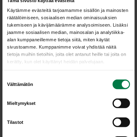
Tämä sivusto käyttää evästeitä
Käytämme evästeitä tarjoamamme sisällön ja mainosten
räätälöimiseen, sosiaalisen median ominaisuuksien
tukemiseen ja kävijämäärämme analysoimiseen. Lisäksi
jaamme sosiaalisen median, mainosalan ja analytiikka-
KYN­TE­LI (Sa­tu­re­ja
alan kumppaneillemme tietoja siitä, miten käytät
sivustoamme. Kumppanimme voivat yhdistää näitä
hor­ten­sis)
tietoja muihin tietoihin, joita olet antanut heille tai joita on
kerätty, kun olet käyttänyt heidän palvelujaan.
Kyntelin maku muistuttaa pippuria,
joten kynteliä voikin käyttää suolan
S
ja pippurin terveellisenä
Välttämätön
u
korvikkeena monissa ruuissa. Se sopii hyvin kaali-, papu-
o
ja herneruokiin, makkaran, veriruokien, maksan, riistan ja
s
lampaan mausteeksi, kastikkeisiin, vihannesruokiin,
Mieltymykset
t
kalaruokiin, äyriäisiin ja joihinkin jälkiruokiin.
u
m
Tilastot
u
k