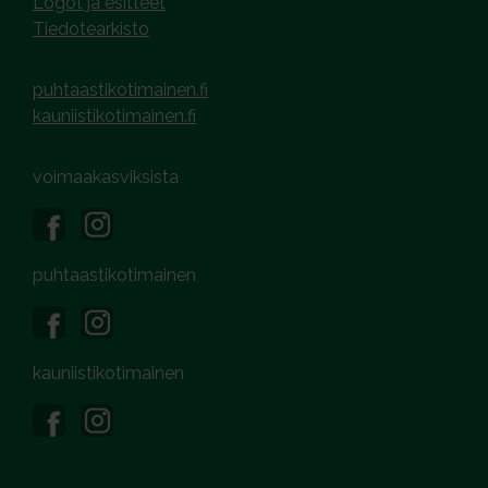
Logot ja esitteet
Tiedotearkisto
puhtaastikotimainen.fi
kauniistikotimainen.fi
voimaakasviksista
puhtaastikotimainen
kauniistikotimainen