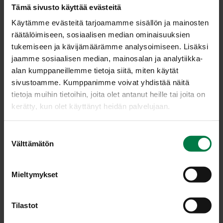
pääasiassa liköörien ja hillojen valmistukseen. Mesimarja
Tämä sivusto käyttää evästeitä
on ristipölytteinen eli tarvitsee marjoakseen aina
Käytämme evästeitä tarjoamamme sisällön ja mainosten
vähintään kahta lajiketta, joista yleisimmät ovat 'Pima' ja
räätälöimiseen, sosiaalisen median ominaisuuksien
'Mespi'.
tukemiseen ja kävijämäärämme analysoimiseen. Lisäksi
jaamme sosiaalisen median, mainosalan ja analytiikka-
TYR­NI (Hip­pop­hae rham­noi­
alan kumppaneillemme tietoja siitä, miten käytät
des)
sivustoamme. Kumppanimme voivat yhdistää näitä
tietoja muihin tietoihin, joita olet antanut heille tai joita on
kerätty, kun olet käyttänyt heidän palvelujaan.
Tyrni kasvaa Suomessa luonnonvaraisena lähinnä
merenrannoilla. Sen runsaan C-vitamiinipitoisuuden (200
mg / 100 g tuorepaino) takia sitä on alettu viljellä myös
S
muualla maassa. Tyrni on kaksikotinen kasvi eli
Välttämätön
u
marjoakseen se tarvitsee sekä hede- että emikasvit,
o
parhaiten viljelyyn sopivat kotimaiset jalosteet 'Raisa' ja
s
Mieltymykset
'Rudolf'. Tyrniä käytetään mehuina ja hilloina ja myös
t
lääke- ja kosmetiikkateollisuus on siitä kiinnostunut.
u
m
Tilastot
PEN­SAS­MUS­TIK­KA / KA­NA­
u