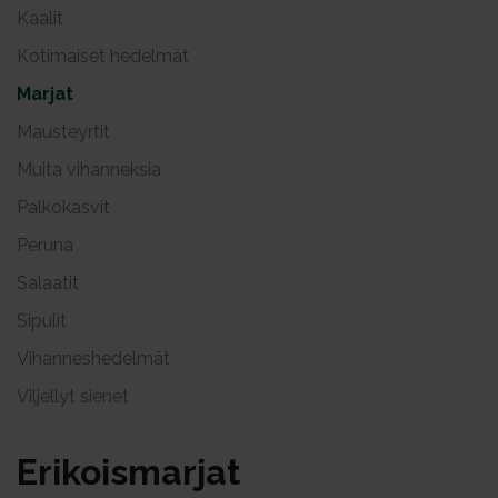
Kaalit
Kotimaiset hedelmät
Marjat
Mausteyrtit
Muita vihanneksia
Palkokasvit
Peruna
Salaatit
Sipulit
Vihanneshedelmät
Viljellyt sienet
Eri­kois­mar­jat