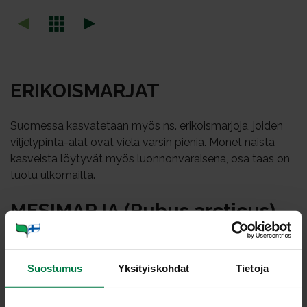
ERI­KOIS­MAR­JAT
Suomessa kasvatetaan myös ns. erikoismarjoja, joiden
viljelypinta-alat ovat vielä varsin pieniä. Monet näistä
kasveista löytyvät myös luonnonvaraisena, osa taas on
tuotu ulkomailta.
ME­SI­MAR­JA (Ru­bus arc­ti­cus)
Mesimarjaa kasvaa lähes koko Suomessa, mutta
kunnolla marjovana sitä löytää vain kapealta
Suostumus
Yksityiskohdat
Tietoja
vyöhykkeeltä Pohjois-Karjalasta Pohjanmaalle.
Mesimarja on varsin aromikas marja ja sitä käytetään