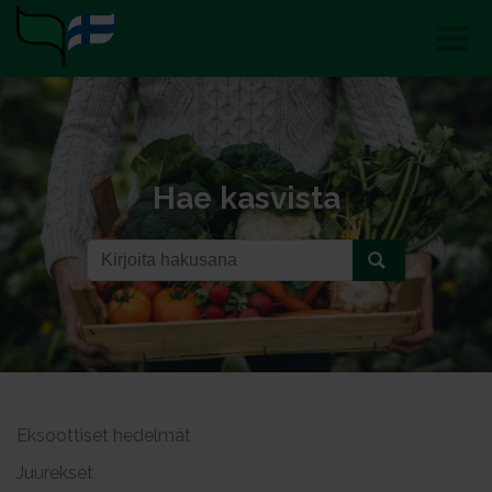
Hae kasvista
Eksoottiset hedelmät
Juurekset