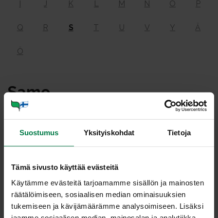
I
J
K
L
M
N
O
P
Q
R
S
T
U
V
Y
Ä
Ö
Sa­mo
Suostumus
Yksityiskohdat
Tietoja
SA­MO
Tämä sivusto käyttää evästeitä
syy­so­me­na
Käytämme evästeitä tarjoamamme sisällön ja mainosten
räätälöimiseen, sosiaalisen median ominaisuuksien
tukemiseen ja kävijämäärämme analysoimiseen. Lisäksi
Kypsyy syyskuun alkupuolella ja
jaamme sosiaalisen median, mainosalan ja analytiikka-