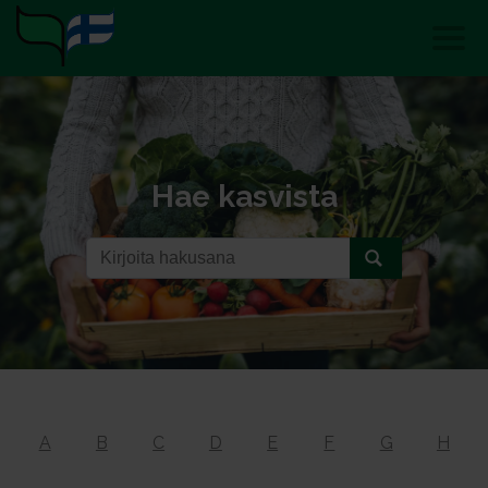
Hae kasvista
A
B
C
D
E
F
G
H