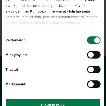
tulee kauppoihin ennen kuun
alan kumppaneillemme tietoja siitä, miten käytät
puoltaväliä. Säilyy lokakuun
sivustoamme. Kumppanimme voivat yhdistää näitä
alkuun saakka. Kooltaan
tietoja muihin tietoihin, joita olet antanut heille tai joita on
suurehkoja ja maultaan miellyttävän happoisia. Malto
kerätty, kun olet käyttänyt heidän palvelujaan.
kellertävän valkoista, rapeaa ja mehukasta. Pohjaväri
keltainen, ohut peitevärikerros on ruskean punertava ja
peittää osan omenan pinnasta.
S
Välttämätön
u
o
s
Mieltymykset
t
u
m
Tilastot
u
k
Markkinointi
s
e
n
Kotimaiset Kasvikset
v
Hyväksy kaikki
Inhemska Trädgårdsprodukter