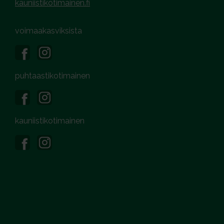
kauniistikotimainen.fi
voimaakasviksista
puhtaastikotimainen
kauniistikotimainen