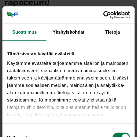
ra­pa­ceum)
Mukulaselleri on peräisin Välimeren seudulta. Sen
jäännöksiä on löytynyt Egyptiläisistä haudoista ajalta
Suostumus
Yksityiskohdat
Tietoja
1100 eKr. Pohjoismaissa se tunnettiin jo 1300-luvulla,
jolloin sitä alettiin käyttää lääkekasvina.
Mukulaselleri (juuriselleri) muodostaa pyörehkön
Tämä sivusto käyttää evästeitä
valkomaltoisen mukulan. Sivujuurien ja lehtien jättämien
Käytämme evästeitä tarjoamamme sisällön ja mainosten
arpien vuoksi mukula on rosoinen. Mukulasellerin maku
räätälöimiseen, sosiaalisen median ominaisuuksien
on hyvin aromaattinen, hiukan makeaan vivahtava.
tukemiseen ja kävijämäärämme analysoimiseen. Lisäksi
Varhaissellereistä voi käyttää ruuaksi myös naatit.
jaamme sosiaalisen median, mainosalan ja analytiikka-
Myöhemmin ne muuttuvat puiseviksi. Hyvä mukulaselleri
alan kumppaneillemme tietoja siitä, miten käytät
on kiinteä ja painaa 200-800 grammaa. Sellerin
sivustoamme. Kumppanimme voivat yhdistää näitä
leikkauspinta tummuu helposti selleristä erittyvien
tietoja muihin tietoihin, joita olet antanut heille tai joita on
aineiden reagoidessa hapen kanssa. Mukulaselleri
kerätty, kun olet käyttänyt heidän palvelujaan.
sisältää paljon proteiineja ja hivenaineita, erityisesti
kaliumia.
S