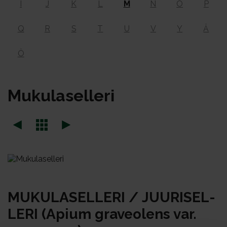
I
J
K
L
M
N
O
P
Q
R
S
T
U
V
Y
Ä
Ö
Mu­ku­la­sel­le­ri
MU­KU­LA­SEL­LE­RI / JUU­RI­SEL­
LE­RI (Apium gra­veo­lens var.