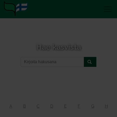
Hae kasvista
A
B
C
D
E
F
G
H