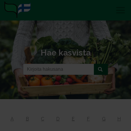
Hae kasvista
A
B
C
D
E
F
G
H