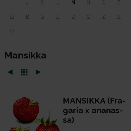
I
J
K
L
M
N
O
P
Q
R
S
T
U
V
Y
Ä
Ö
Man­sik­ka
MAN­SIK­KA (Fra­
ga­ria x ana­nas­
sa)