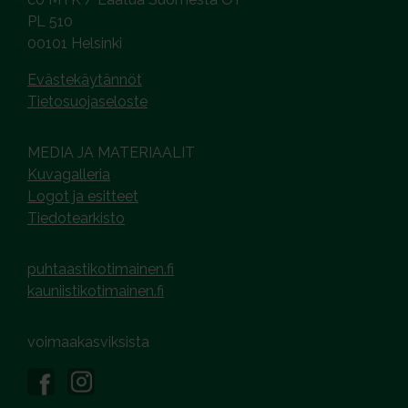
PL 510
00101 Helsinki
Evästekäytännöt
Tietosuojaseloste
MEDIA JA MATERIAALIT
Kuvagalleria
Logot ja esitteet
Tiedotearkisto
puhtaastikotimainen.fi
kauniistikotimainen.fi
voimaakasviksista