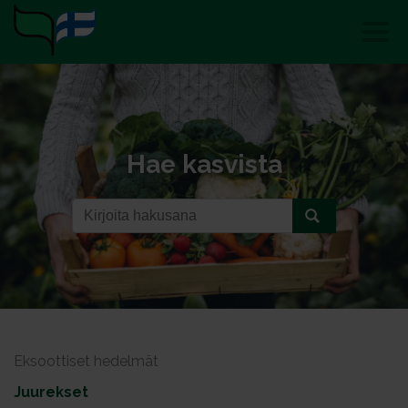
Hae kasvista
Eksoottiset hedelmät
Juurekset