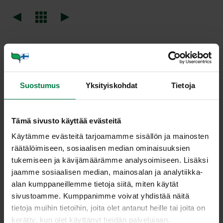
Suostumus
Yksityiskohdat
Tietoja
Tämä sivusto käyttää evästeitä
Käytämme evästeitä tarjoamamme sisällön ja mainosten
räätälöimiseen, sosiaalisen median ominaisuuksien
tukemiseen ja kävijämäärämme analysoimiseen. Lisäksi
jaamme sosiaalisen median, mainosalan ja analytiikka-
alan kumppaneillemme tietoja siitä, miten käytät
sivustoamme. Kumppanimme voivat yhdistää näitä
PALS­TER­NAK­KA (Pas­ti­na­ca sa­
tietoja muihin tietoihin, joita olet antanut heille tai joita on
kerätty, kun olet käyttänyt heidän palvelujaan.