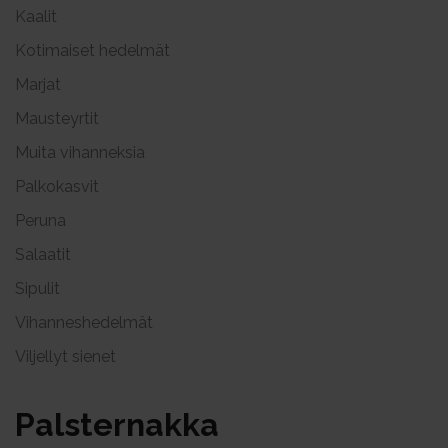
Kaalit
Kotimaiset hedelmät
Marjat
Mausteyrtit
Muita vihanneksia
Palkokasvit
Peruna
Salaatit
Sipulit
Vihanneshedelmät
Viljellyt sienet
Pals­ter­nak­ka