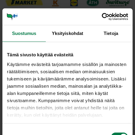
Suostumus
Yksityiskohdat
Tietoja
Med po­ta­ti­sod­ling som
Tämä sivusto käyttää evästeitä
livss­til
Käytämme evästeitä tarjoamamme sisällön ja mainosten
räätälöimiseen, sosiaalisen median ominaisuuksien
tukemiseen ja kävijämäärämme analysoimiseen. Lisäksi
Juhana och Joonatan Männistö odlar potatis på
jaamme sosiaalisen median, mainosalan ja analytiikka-
Männistön tila i Loppis i femte generationen. Det
alan kumppaneillemme tietoja siitä, miten käytät
finns knappt om ledig tid eftersom bröderna
sivustoamme. Kumppanimme voivat yhdistää näitä
levererar potatis till butikerna minst tre dagar i
tietoja muihin tietoihin, joita olet antanut heille tai joita on
veckan året runt.
kerätty, kun olet käyttänyt heidän palvelujaan.
S