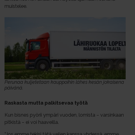
muistelee.
Perunaa kuljetetaan kauppoihin lähes kesän jokaisena
päivänä.
Raskasta mutta palkitsevaa työtä
Kun bisnes pyörii ympäri vuoden, lomista – varsinkaan
pitkistä – ei voi haaveilla.
”Jos emme tekisi tätä veljen kanssa yhdessä, emme