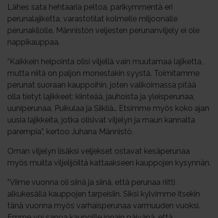
Lähes sata hehtaaria peltoa, parikymmentä eri
perunalajiketta, varastotilat kolmelle miljoonalle
perunakilolle. Männistön veljesten perunanviljely ei ole
nappikauppaa.
”Kaikkein helpointa olisi viljellä vain muutamaa lajiketta,
mutta niitä on paljon monestakin syystä. Toimitamme
perunat suoraan kauppoihin, joten valikoimassa pitää
olla tietyt lajikkeet: kiinteää, jauhoista ja yleisperunaa,
uuniperunaa, Puikulaa ja Siikliä… Etsimme myös koko ajan
uusia lajikkeita, jotka olisivat viljelyn ja maun kannalta
parempia”, kertoo Juhana Männistö.
Oman viljelyn lisäksi veljekset ostavat kesäperunaa
myös muilta viljelijöiltä kattaakseen kauppojen kysynnän.
”Viime vuonna oli siinä ja siinä, että perunaa riitti
alkukesällä kauppojen tarpeisiin. Siksi kylvimme itsekin
tänä vuonna myös varhaisperunaa varmuuden vuoksi.
Emme voi sanoa kaupoille jonain päivänä, että