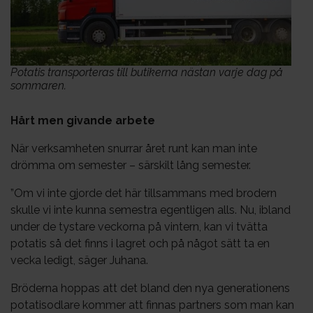
Potatis transporteras till butikerna nästan varje dag på
sommaren.
Hårt men givande arbete
När verksamheten snurrar året runt kan man inte
drömma om semester – särskilt lång semester.
”Om vi ​​inte gjorde det här tillsammans med brodern
skulle vi inte kunna semestra egentligen alls. Nu, ibland
under de tystare veckorna på vintern, kan vi tvätta
potatis så det finns i lagret och på något sätt ta en
vecka ledigt, säger Juhana.
Bröderna hoppas att det bland den nya generationens
potatisodlare kommer att finnas partners som man kan