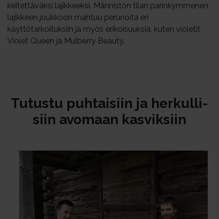
keitettäväksi lajikkeeksi. Männistön tilan parinkymmenen
lajikkeen joukkoon mahtuu perunoita eri
käyttötarkoituksiin ja myös erikoisuuksia, kuten violetit
Violet Queen ja Mulberry Beauty.
Tu­tus­tu puh­tai­siin ja her­kul­li­
siin avo­maan kas­vik­siin