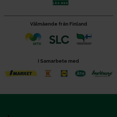
LÄS MER
Väl­måen­de från Fin­land
I Sa­mar­be­te med