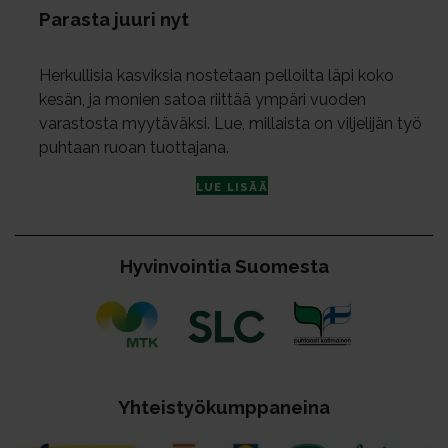
Pa­ras­ta juu­ri nyt
Herkullisia kasviksia nostetaan pelloilta läpi koko
kesän, ja monien satoa riittää ympäri vuoden
varastosta myytäväksi. Lue, millaista on viljelijän työ
puhtaan ruoan tuottajana.
LUE LISÄÄ
Hy­vin­voin­tia Suo­mes­ta
Yh­teis­työ­kump­pa­nei­na