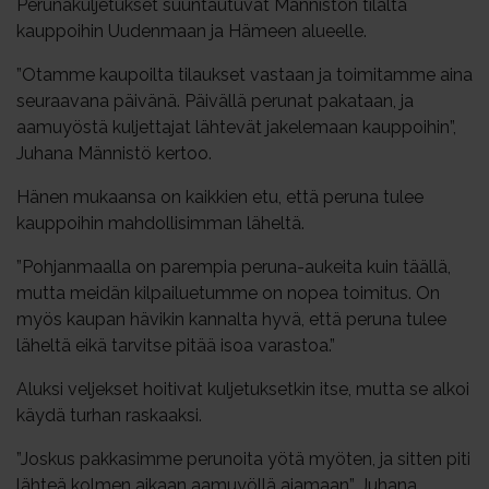
Perunakuljetukset suuntautuvat Männistön tilalta
kauppoihin Uudenmaan ja Hämeen alueelle.
”Otamme kaupoilta tilaukset vastaan ja toimitamme aina
seuraavana päivänä. Päivällä perunat pakataan, ja
aamuyöstä kuljettajat lähtevät jakelemaan kauppoihin”,
Juhana Männistö kertoo.
Hänen mukaansa on kaikkien etu, että peruna tulee
kauppoihin mahdollisimman läheltä.
”Pohjanmaalla on parempia peruna-aukeita kuin täällä,
mutta meidän kilpailuetumme on nopea toimitus. On
myös kaupan hävikin kannalta hyvä, että peruna tulee
läheltä eikä tarvitse pitää isoa varastoa.”
Aluksi veljekset hoitivat kuljetuksetkin itse, mutta se alkoi
käydä turhan raskaaksi.
”Joskus pakkasimme perunoita yötä myöten, ja sitten piti
lähteä kolmen aikaan aamuyöllä ajamaan”, Juhana