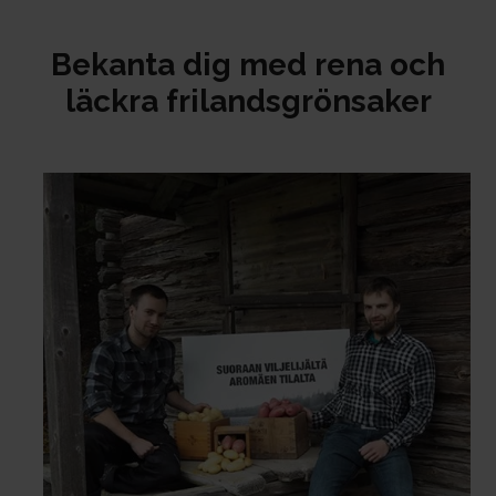
Be­kan­ta dig med re­na och
läck­ra fri­landsg­rön­sa­ker