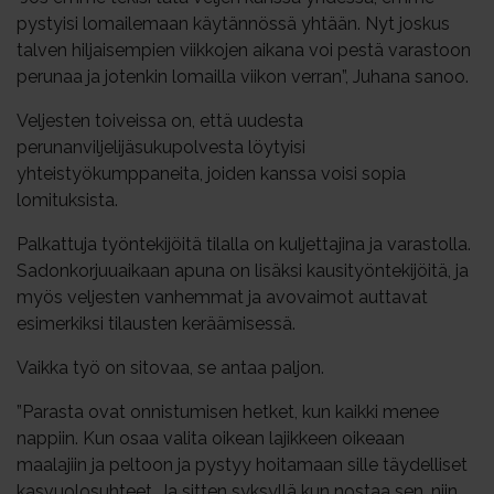
pystyisi lomailemaan käytännössä yhtään. Nyt joskus
talven hiljaisempien viikkojen aikana voi pestä varastoon
perunaa ja jotenkin lomailla viikon verran”, Juhana sanoo.
Veljesten toiveissa on, että uudesta
perunanviljelijäsukupolvesta löytyisi
yhteistyökumppaneita, joiden kanssa voisi sopia
lomituksista.
Palkattuja työntekijöitä tilalla on kuljettajina ja varastolla.
Sadonkorjuuaikaan apuna on lisäksi kausityöntekijöitä, ja
myös veljesten vanhemmat ja avovaimot auttavat
esimerkiksi tilausten keräämisessä.
Vaikka työ on sitovaa, se antaa paljon.
”Parasta ovat onnistumisen hetket, kun kaikki menee
nappiin. Kun osaa valita oikean lajikkeen oikeaan
maalajiin ja peltoon ja pystyy hoitamaan sille täydelliset
kasvuolosuhteet. Ja sitten syksyllä kun nostaa sen, niin