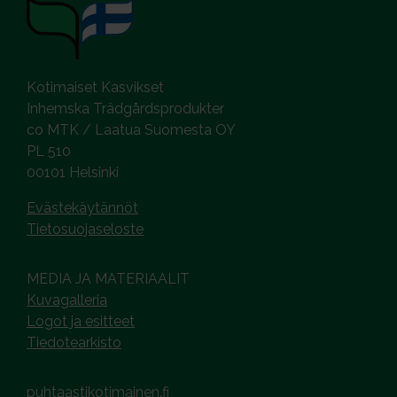
Kotimaiset Kasvikset
Inhemska Trädgårdsprodukter
co MTK / Laatua Suomesta OY
PL 510
00101 Helsinki
Evästekäytännöt
Tietosuojaseloste
MEDIA JA MATERIAALIT
Kuvagalleria
Logot ja esitteet
Tiedotearkisto
puhtaastikotimainen.fi