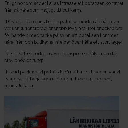
Enligt honom är det i allas intresse att potatisen kommer
från så nära som möjligt till butikerna.
”I Österbotten finns bättre potatisområden än här, men
vår konkurrensfördel är snabb leverans. Det är också bra
för handeln med tanke på svinn att potatisen kommer
nära ifrån och butikerna inte behöver hålla ett stort lager.”
Först skötte bröderna även transporten själv, men det
blev onödigt tungt.
”Ibland packade vi potatis inpå natten, och sedan var vi
tvungna att börja köra ut klockan tre på morgonen”,
minns Juhana.