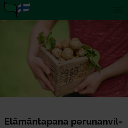
Elä­män­ta­pa­na pe­ru­nan­vil­