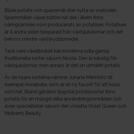
Både potatis och spannmål drar nytta av metoden.
Spannmålen växer bättre när det i åkern finns
näringsämnen som producerats av potatisen. Potatisen
är å andra sidan besparad från växtsjukdomar och det
behövs mindre växtskyddsmedel.
Tack vare växelbruket kan bröderna odla gamla
traditionella sorter, såsom Nicola. Den är känslig för
växtsjukdomar, men annars är det en utmärkt potatis.
Av de nyare sorterna nämner Juhana Männistö till
exempel Annabelle, som är en ny favorit för att koka
som hel. Bland gårdens tjugotal potatissorter finns
potatis för en mängd olika användningsområden och
även specialiteter såsom den violetta Violet Queen och
Mulberry Beauty.