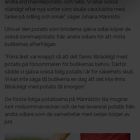
andra ord mandelpotatis, och Siikli… Vi letar också
ständigt efter nya sorter som skulle vara bättre med
tanke på odling och smak”, säger Juhana Männistö.
Utöver den potatis som bröderna själva odlar köper de
också sommarpotatis från andra odlare för att möta
butikernas efterfrågan.
”Förra året var knappt så att det fanns tillräckligt med
potatis på försommaren för butikernas behov. Därför
sådde vi själva också tidig potatis i år för säkerhets skull.
Vi kan inte säga till butikerna en dag att det inte finns
tillräckligt med potatis till imorgon.”
De första tidiga potatisarna på Männistön tila mognar
runt midsommarveckan och de har levererat potatis från
andra odlare som de samarbetar med sedan början av
juni.