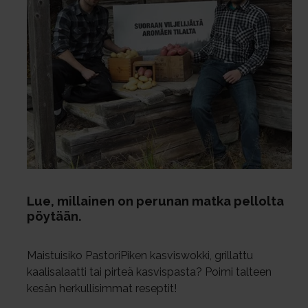
Lue, mil­lai­nen on pe­ru­nan mat­ka pel­lol­ta
pöy­tään.
Maistuisiko PastoriPiken kasviswokki, grillattu
kaalisalaatti tai pirteä kasvispasta? Poimi talteen
kesän herkullisimmat reseptit!