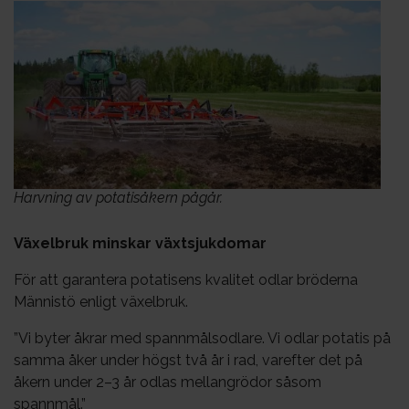
Harvning av potatisåkern pågår.
Växelbruk minskar växtsjukdomar
För att garantera potatisens kvalitet odlar bröderna
Männistö enligt växelbruk.
”Vi byter åkrar med spannmålsodlare. Vi odlar potatis på
samma åker under högst två år i rad, varefter det på
åkern under 2–3 år odlas mellangrödor såsom
spannmål.”