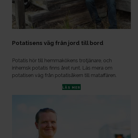
Po­ta­ti­sens väg från jord till bord
Potatis hör till hemmakökens trotjänare, och
inhemsk potatis finns året runt. Läs mera om
potatisen väg från potatisåkern till mataffären.
LÄS MER