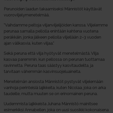
Perunoiden laadun takaamiseksi Männistöt käyttävät
vuoroviljelymenetelmää.
”Vaihdamme peltoja viljanviljelijöiden kanssa. Viljelemme
perunaa samalla pellolla enintään kahtena vuotena
peräkkäin, jonka jälkeen pellolla viljellään 2–3 vuoden
ajan välikasvia, kuten viljaa.”
Sekä peruna että vilja hyötyvät menetelmästä. Vilja
kasvaa paremmin, kun pellossa on perunan tuottamaa
ravinnetta. Peruna taas säästyy kasvitaudeilta, ja
tarvitaan vähemmän kasvinsuojeluaineita.
Menetelmän ansiosta Männistöt pystyvät viljelemään
vanhoja perinteisiä lajikkeita, kuten Nicolaa, joka on arka
taudeille, mutta muuten se on erinomainen peruna.
Uudemmista lajikkeista Juhana Männistö mainitsee
esimerkiksi Annabellen, joka on uusi suosikki kokonaisena