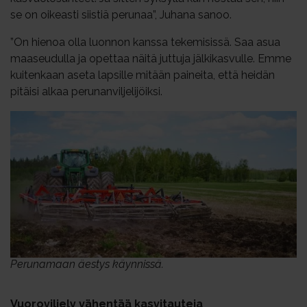
se on oikeasti siistiä perunaa”, Juhana sanoo.
”On hienoa olla luonnon kanssa tekemisissä. Saa asua
maaseudulla ja opettaa näitä juttuja jälkikasvulle. Emme
kuitenkaan aseta lapsille mitään paineita, että heidän
pitäisi alkaa perunanviljelijöiksi.
Perunamaan äestys käynnissä.
Vuoroviljely vähentää kasvitauteja